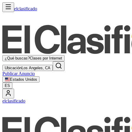
elclasificado
¿Qué buscas?
Clases por Internet
Ubicación
Los Angeles, CA
Publicar Anuncio
Estados Unidos
ES
elclasificado