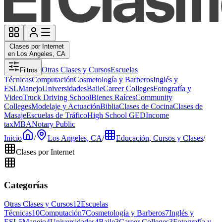
Clases por Internet
en Los Angeles, CA
Otras Clases y Cursos
Escuelas
Filtros
Técnicas
Computación
Cosmetología y Barberos
Inglés y
ESL
Manejo
Universidades
Baile
Career Colleges
Fotografía y
Video
Truck Driving School
Bienes Raíces
Community
Colleges
Modelaje y Actuación
Biblia
Clases de Cocina
Clases de
Masaje
Escuelas de Tráfico
High School GED
Income
tax
MBA
Notary Public
Inicio
/
Los Angeles, CA
/
Educación, Cursos y Clases
/
Clases por Internet
Categorías
Otras Clases y Cursos
12
Escuelas
Técnicas
10
Computación
7
Cosmetología y Barberos
7
Inglés y
ESL
5
Manejo
4
Universidades
4
Baile
3
Career Colleges
3
Fotografía y