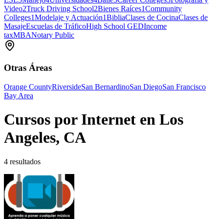
Video
2
Truck Driving School
2
Bienes Raíces
1
Community
Colleges
1
Modelaje y Actuación
1
Biblia
Clases de Cocina
Clases de
Masaje
Escuelas de Tráfico
High School GED
Income
tax
MBA
Notary Public
Otras Áreas
Orange County
Riverside
San Bernardino
San Diego
San Francisco
Bay Area
Cursos por Internet en Los
Angeles, CA
4 resultados