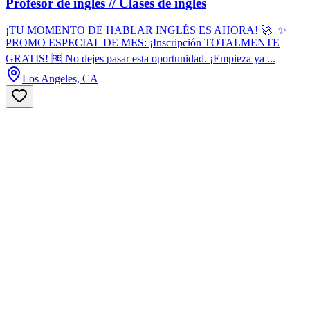
Profesor de ingles // Clases de ingles
¡TU MOMENTO DE HABLAR INGLÉS ES AHORA! 🚀 ​ ​✨
PROMO ESPECIAL DE MES: ¡Inscripción TOTALMENTE
GRATIS! 🆓 ​No dejes pasar esta oportunidad. ¡Empieza ya ...
Los Angeles, CA