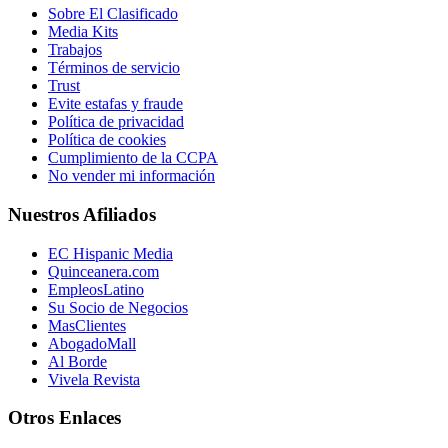
Sobre El Clasificado
Media Kits
Trabajos
Términos de servicio
Trust
Evite estafas y fraude
Política de privacidad
Política de cookies
Cumplimiento de la CCPA
No vender mi información
Nuestros Afiliados
EC Hispanic Media
Quinceanera.com
EmpleosLatino
Su Socio de Negocios
MasClientes
AbogadoMall
Al Borde
Vivela Revista
Otros Enlaces