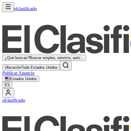
elclasificado
¿Qué buscas?
Buscar empleo, servicio, auto...
Ubicación
Todo Estados Unidos
Publicar Anuncio
Estados Unidos
ES
elclasificado