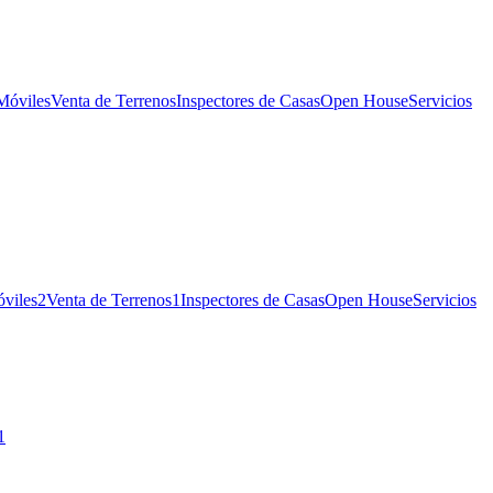
Móviles
Venta de Terrenos
Inspectores de Casas
Open House
Servicios
viles
2
Venta de Terrenos
1
Inspectores de Casas
Open House
Servicios
1