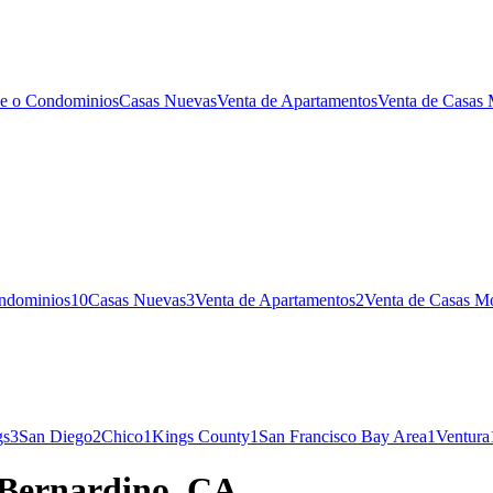
e o Condominios
Casas Nuevas
Venta de Apartamentos
Venta de Casas 
ndominios
10
Casas Nuevas
3
Venta de Apartamentos
2
Venta de Casas Mó
gs
3
San Diego
2
Chico
1
Kings County
1
San Francisco Bay Area
1
Ventura
n Bernardino, CA