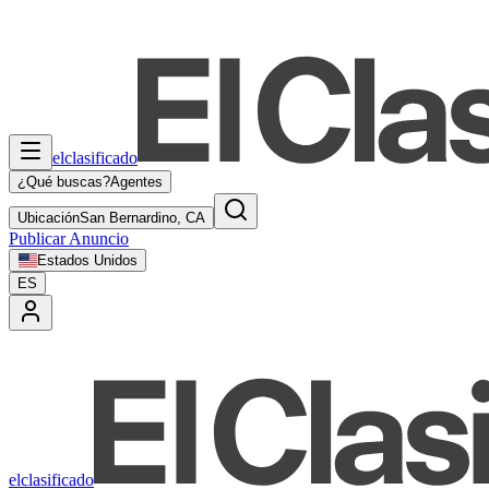
elclasificado
¿Qué buscas?
Agentes
Ubicación
San Bernardino, CA
Publicar Anuncio
Estados Unidos
ES
elclasificado