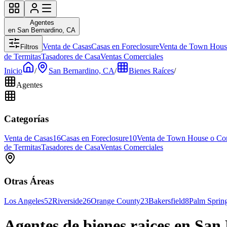
Agentes
en San Bernardino, CA
Venta de Casas
Casas en Foreclosure
Venta de Town Hous
Filtros
de Termitas
Tasadores de Casa
Ventas Comerciales
Inicio
/
San Bernardino, CA
/
Bienes Raíces
/
Agentes
Categorías
Venta de Casas
16
Casas en Foreclosure
10
Venta de Town House o Co
de Termitas
Tasadores de Casa
Ventas Comerciales
Otras Áreas
Los Angeles
52
Riverside
26
Orange County
23
Bakersfield
8
Palm Sprin
Agentes de bienes raices en Sa