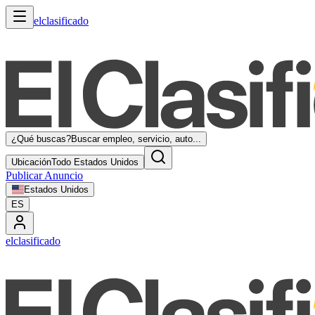
elclasificado
¿Qué buscas?
Buscar empleo, servicio, auto...
Ubicación
Todo Estados Unidos
Publicar Anuncio
Estados Unidos
ES
elclasificado