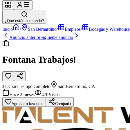
¿Qué estás buscando?
Inicio
/
San Bernardino
/
Empleos
/
Bodegas y Warehouse
Anuncio anterior
Siguiente anuncio
Fontana Trabajos!
$17/hora
Tiempo completo
San Bernardino, CA
Hace 2 meses
470
Vistas
Agregar a favoritos
Compartir