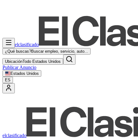
elclasificado
¿Qué buscas?
Buscar empleo, servicio, auto...
Ubicación
Todo Estados Unidos
Publicar Anuncio
Estados Unidos
ES
elclasificado