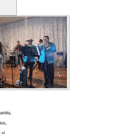
amita,
ios,
 al