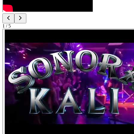
1
/
5