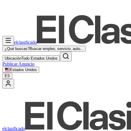
elclasificado
¿Qué buscas?
Buscar empleo, servicio, auto...
Ubicación
Todo Estados Unidos
Publicar Anuncio
Estados Unidos
ES
elclasificado