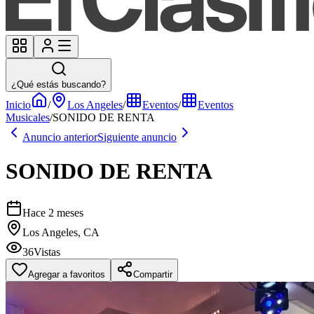
¿Qué estás buscando?
Inicio
/
Los Angeles
/
Eventos
/
Eventos
Musicales
/
SONIDO DE RENTA
Anuncio anterior
Siguiente anuncio
SONIDO DE RENTA
Hace 2 meses
Los Angeles, CA
36
Vistas
Agregar a favoritos
Compartir