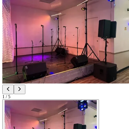
1
/
5