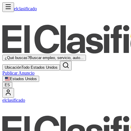
elclasificado
¿Qué buscas?
Buscar empleo, servicio, auto...
Ubicación
Todo Estados Unidos
Publicar Anuncio
Estados Unidos
ES
elclasificado