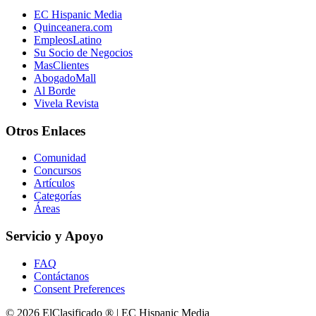
EC Hispanic Media
Quinceanera.com
EmpleosLatino
Su Socio de Negocios
MasClientes
AbogadoMall
Al Borde
Vivela Revista
Otros Enlaces
Comunidad
Concursos
Artículos
Categorías
Áreas
Servicio y Apoyo
FAQ
Contáctanos
Consent Preferences
© 2026 ElClasificado ® | EC Hispanic Media