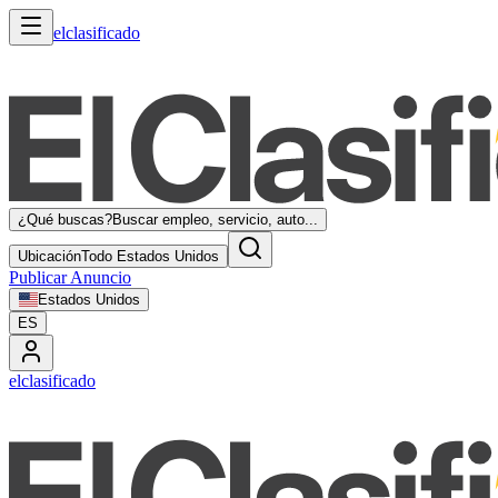
elclasificado
¿Qué buscas?
Buscar empleo, servicio, auto...
Ubicación
Todo Estados Unidos
Publicar Anuncio
Estados Unidos
ES
elclasificado