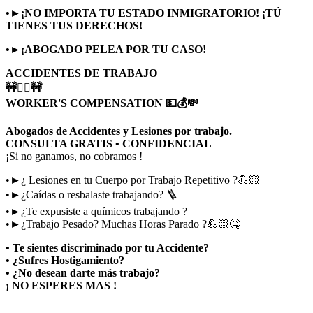
•►¡NO IMPORTA TU ESTADO INMIGRATORIO! ¡TÚ
TIENES TUS DERECHOS!
•►¡ABOGADO PELEA POR TU CASO!
ACCIDENTES DE TRABAJO
🚧👷‍♂️🚧
WORKER'S COMPENSATION 💵💰💸
Abogados de Accidentes y Lesiones por trabajo.
CONSULTA GRATIS • CONFIDENCIAL
¡Si no ganamos, no cobramos !
•►¿ Lesiones en tu Cuerpo por Trabajo Repetitivo ?💪🏻
•►¿Caídas o resbalaste trabajando? 🪜
•►¿Te expusiste a químicos trabajando ?
•►¿Trabajo Pesado? Muchas Horas Parado ?💪🏻🤒
• Te sientes discriminado por tu Accidente?
• ¿Sufres Hostigamiento?
• ¿No desean darte más trabajo?
¡ NO ESPERES MAS !