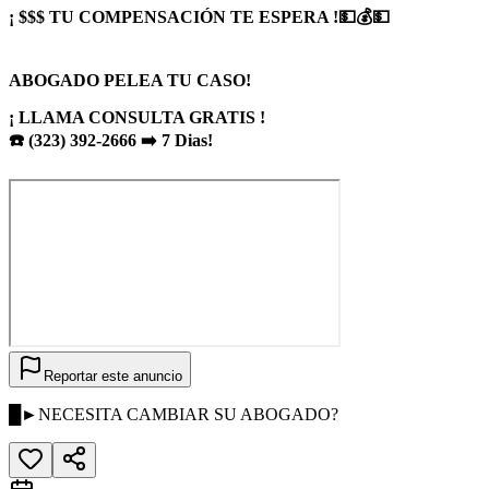
¡ $$$ TU COMPENSACIÓN TE ESPERA !💵💰💵
ABOGADO PELEA TU CASO!
¡ LLAMA CONSULTA GRATIS !
☎️ (323) 392-2666 ➡️ 7 Dias!
Reportar este anuncio
█►NECESITA CAMBIAR SU ABOGADO?