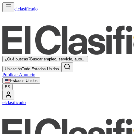
elclasificado
¿Qué buscas?
Buscar empleo, servicio, auto...
Ubicación
Todo Estados Unidos
Publicar Anuncio
Estados Unidos
ES
elclasificado