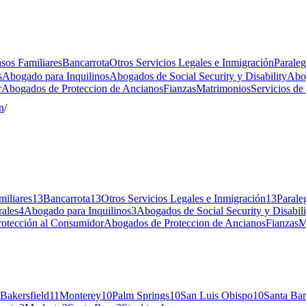
sos Familiares
Bancarrota
Otros Servicios Legales e Inmigración
Paraleg
s
Abogado para Inquilinos
Abogados de Social Security y Disability
Abo
r
Abogados de Proteccion de Ancianos
Fianzas
Matrimonios
Servicios de
n
/
iliares
13
Bancarrota
13
Otros Servicios Legales e Inmigración
13
Parale
ales
4
Abogado para Inquilinos
3
Abogados de Social Security y Disabili
otección al Consumidor
Abogados de Proteccion de Ancianos
Fianzas
M
Bakersfield
11
Monterey
10
Palm Springs
10
San Luis Obispo
10
Santa Bar