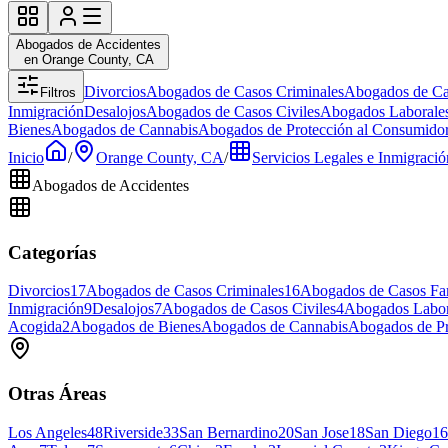
Abogados de Accidentes
en Orange County, CA
Divorcios
Abogados de Casos Criminales
Abogados de Ca
Filtros
Inmigración
Desalojos
Abogados de Casos Civiles
Abogados Laborale
Bienes
Abogados de Cannabis
Abogados de Protección al Consumido
Inicio
/
Orange County, CA
/
Servicios Legales e Inmigració
Abogados de Accidentes
Categorías
Divorcios
17
Abogados de Casos Criminales
16
Abogados de Casos Fam
Inmigración
9
Desalojos
7
Abogados de Casos Civiles
4
Abogados Labor
Acogida
2
Abogados de Bienes
Abogados de Cannabis
Abogados de Pr
Otras Áreas
Los Angeles
48
Riverside
33
San Bernardino
20
San Jose
18
San Diego
16