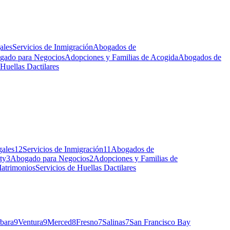
ales
Servicios de Inmigración
Abogados de
gado para Negocios
Adopciones y Familias de Acogida
Abogados de
 Huellas Dactilares
gales
12
Servicios de Inmigración
11
Abogados de
ty
3
Abogado para Negocios
2
Adopciones y Familias de
atrimonios
Servicios de Huellas Dactilares
bara
9
Ventura
9
Merced
8
Fresno
7
Salinas
7
San Francisco Bay