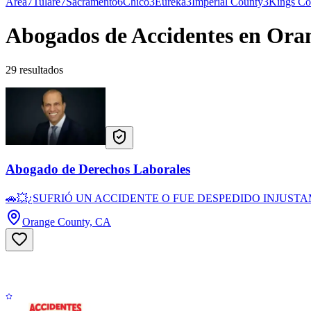
Area
7
Tulare
7
Sacramento
6
Chico
3
Eureka
3
Imperial County
3
Kings Co
Abogados de Accidentes en Ora
29 resultados
Abogado de Derechos Laborales
🚗💥¿SUFRIÓ UN ACCIDENTE O FUE DESPEDIDO INJUSTAMENTE
Orange County, CA