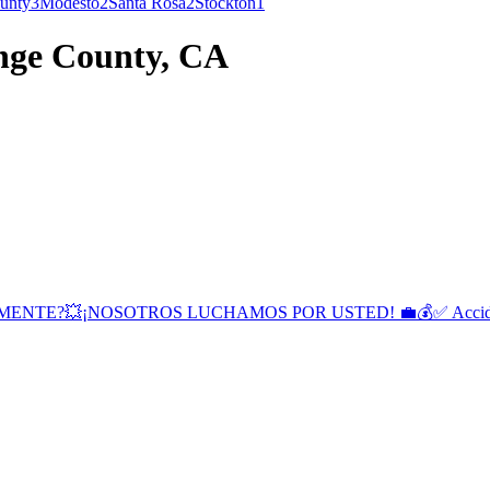
unty
3
Modesto
2
Santa Rosa
2
Stockton
1
nge County, CA
?💥¡NOSOTROS LUCHAMOS POR USTED! 💼💰✅ Accidente de au