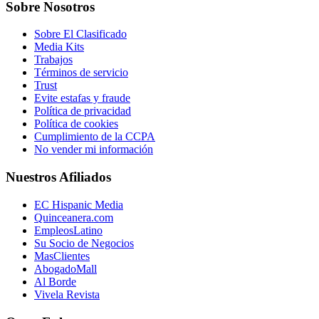
Sobre Nosotros
Sobre El Clasificado
Media Kits
Trabajos
Términos de servicio
Trust
Evite estafas y fraude
Política de privacidad
Política de cookies
Cumplimiento de la CCPA
No vender mi información
Nuestros Afiliados
EC Hispanic Media
Quinceanera.com
EmpleosLatino
Su Socio de Negocios
MasClientes
AbogadoMall
Al Borde
Vivela Revista