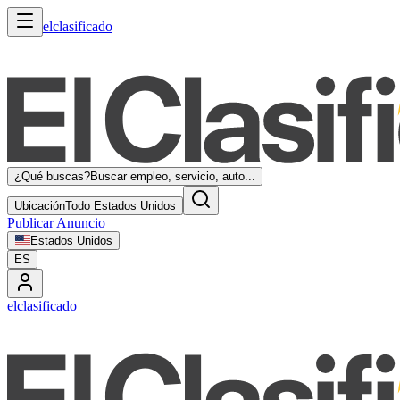
elclasificado
¿Qué buscas?
Buscar empleo, servicio, auto...
Ubicación
Todo Estados Unidos
Publicar Anuncio
Estados Unidos
ES
elclasificado