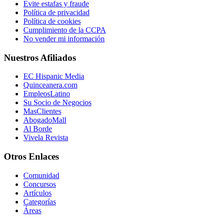
Evite estafas y fraude
Política de privacidad
Política de cookies
Cumplimiento de la CCPA
No vender mi información
Nuestros Afiliados
EC Hispanic Media
Quinceanera.com
EmpleosLatino
Su Socio de Negocios
MasClientes
AbogadoMall
Al Borde
Vivela Revista
Otros Enlaces
Comunidad
Concursos
Artículos
Categorías
Áreas