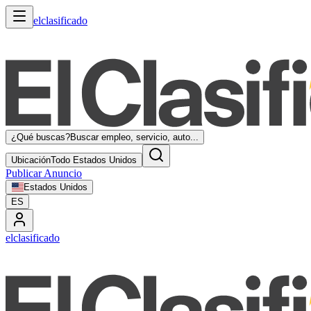
elclasificado
¿Qué buscas?
Buscar empleo, servicio, auto...
Ubicación
Todo Estados Unidos
Publicar Anuncio
Estados Unidos
ES
elclasificado