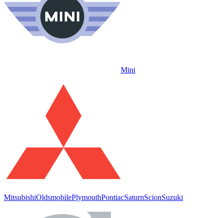
Mini
Mitsubishi
Oldsmobile
Plymouth
Pontiac
Saturn
Scion
Suzuki