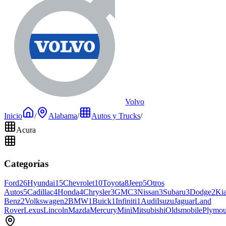
Volvo
Inicio
/
Alabama
/
Autos y Trucks
/
Acura
Categorías
Ford
26
Hyundai
15
Chevrolet
10
Toyota
8
Jeep
5
Otros
Autos
5
Cadillac
4
Honda
4
Chrysler
3
GMC
3
Nissan
3
Subaru
3
Dodge
2
Ki
Benz
2
Volkswagen
2
BMW
1
Buick
1
Infiniti
1
Audi
Isuzu
Jaguar
Land
Rover
Lexus
Lincoln
Mazda
Mercury
Mini
Mitsubishi
Oldsmobile
Plymou