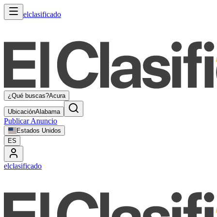
elclasificado
¿Qué buscas?
Acura
Ubicación
Alabama
Publicar Anuncio
Estados Unidos
ES
elclasificado