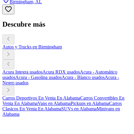
Birmingham, AL
Descubre más
Autos y Trucks en Birmingham
Acura Integra usados
Acura RDX usados
Acura - Automático
usados
Acura - Gasolina usados
Acura - Blanco usados
Acura -
Negro usados
Carros Deportivos En Venta En Alabama
Carros Convertibles En
Venta En Alabama
Vans en Alabama
Pickups en Alabama
Carros
Clasicos En Venta En Alabama
SUVs en Alabama
Minivans en
Alabama