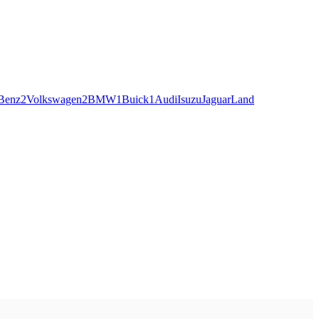
Benz
2
Volkswagen
2
BMW
1
Buick
1
Audi
Isuzu
Jaguar
Land