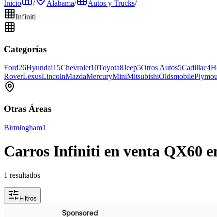
Inicio
/
Alabama
/
Autos y Trucks
/
Infiniti
Categorías
Ford
26
Hyundai
15
Chevrolet
10
Toyota
8
Jeep
5
Otros Autos
5
Cadillac
4
H
Rover
Lexus
Lincoln
Mazda
Mercury
Mini
Mitsubishi
Oldsmobile
Plymou
Otras Áreas
Birmingham
1
Carros Infiniti en venta QX60 e
1 resultados
Filtros