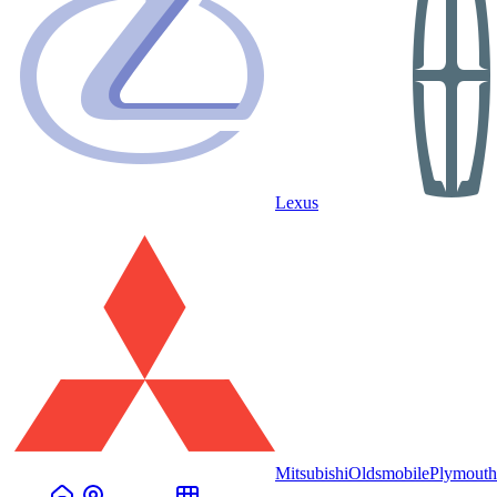
Lexus
Mitsubishi
Oldsmobile
Plymouth