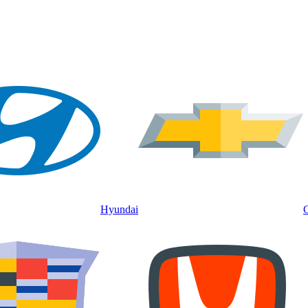
Hyundai
C