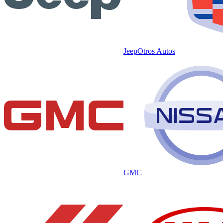
Jeep
Otros Autos
GMC