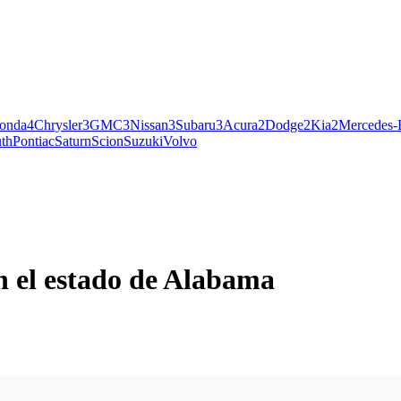
onda
4
Chrysler
3
GMC
3
Nissan
3
Subaru
3
Acura
2
Dodge
2
Kia
2
Mercedes-
th
Pontiac
Saturn
Scion
Suzuki
Volvo
n el estado de Alabama