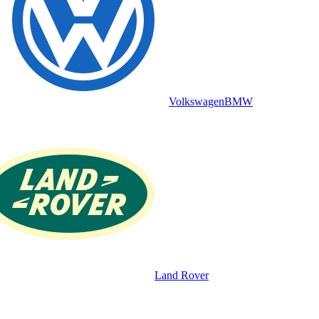
Volkswagen
BMW
Land Rover