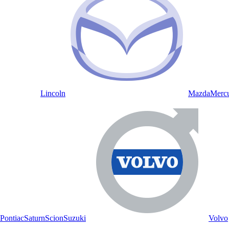
Lincoln
Mazda
Merc
Pontiac
Saturn
Scion
Suzuki
Volvo