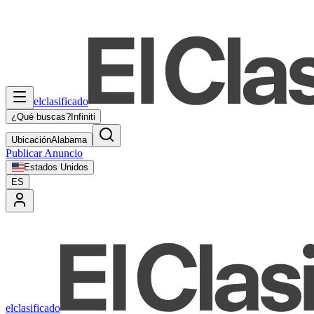
elclasificado
¿Qué buscas?
Infiniti
Ubicación
Alabama
Publicar Anuncio
Estados Unidos
ES
elclasificado