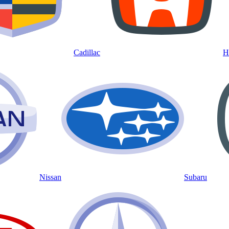
Cadillac
H
Nissan
Subaru