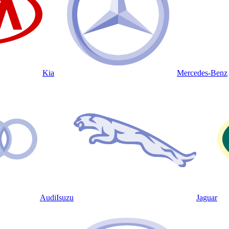
Kia
Mercedes-Benz
Audi
Isuzu
Jaguar