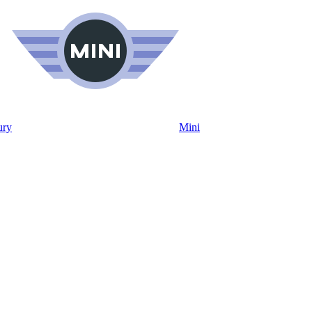
ury
Mini