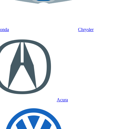
onda
Chrysler
Acura