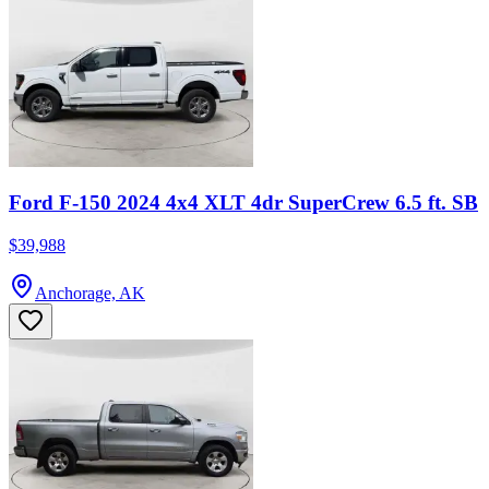
Ford F-150 2024 4x4 XLT 4dr SuperCrew 6.5 ft. SB
$39,988
Anchorage, AK