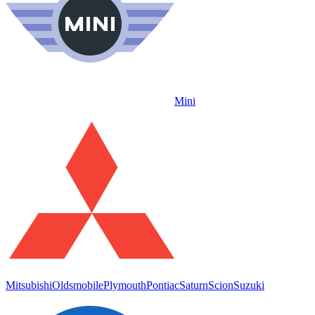
Mini
Mitsubishi
Oldsmobile
Plymouth
Pontiac
Saturn
Scion
Suzuki