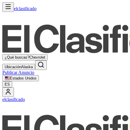
elclasificado
¿Qué buscas?
Chevrolet
Ubicación
Alaska
Publicar Anuncio
Estados Unidos
ES
elclasificado