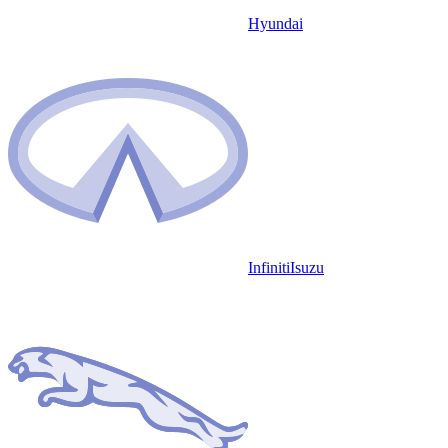
Hyundai
Infiniti
Isuzu