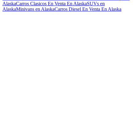
Alaska
Carros Clasicos En Venta En Alaska
SUVs en
Alaska
Minivans en Alaska
Carros Diesel En Venta En Alaska