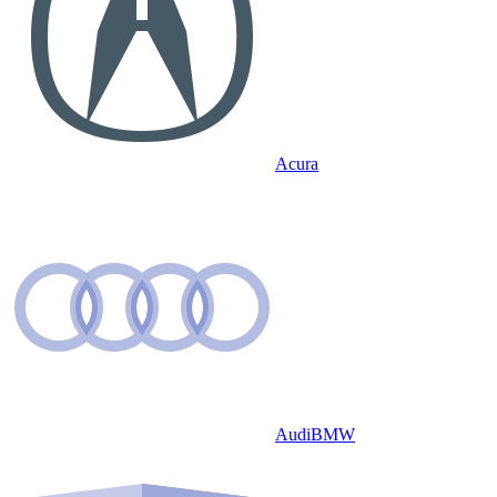
Acura
Audi
BMW