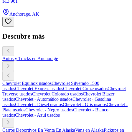
$13,961
Anchorage, AK
Descubre más
Autos y Trucks en Anchorage
Chevrolet Equinox usados
Chevrolet Silverado 1500
usados
Chevrolet Express usados
Chevrolet Cruze usados
Chevrolet
Traverse usados
Chevrolet Colorado usados
Chevrolet Blazer
usados
Chevrolet - Automático usados
Chevrolet - Gasolina
usados
Chevrolet - Diesel usados
Chevrolet - Gris usados
Chevrolet -
Plata usados
Chevrolet - Negro usados
Chevrolet - Blanco
usados
Chevrolet - Azul usados
Carros Deportivos En Venta En Alaska
Vans en Alaska
Pickups en