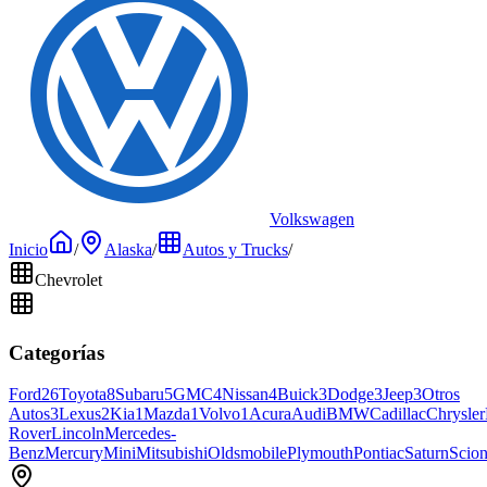
Volkswagen
Inicio
/
Alaska
/
Autos y Trucks
/
Chevrolet
Categorías
Ford
26
Toyota
8
Subaru
5
GMC
4
Nissan
4
Buick
3
Dodge
3
Jeep
3
Otros
Autos
3
Lexus
2
Kia
1
Mazda
1
Volvo
1
Acura
Audi
BMW
Cadillac
Chrysler
Rover
Lincoln
Mercedes-
Benz
Mercury
Mini
Mitsubishi
Oldsmobile
Plymouth
Pontiac
Saturn
Scio