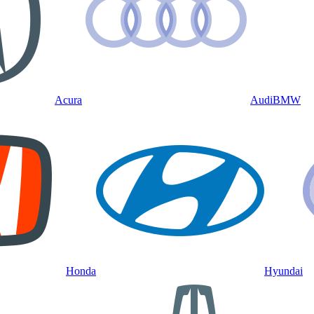
Acura
Audi
BMW
Honda
Hyundai