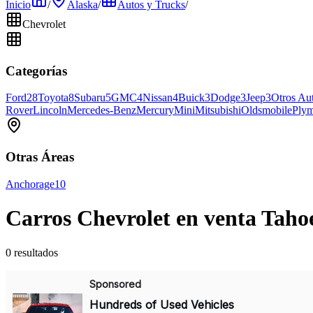
Inicio
/
Alaska
/
Autos y Trucks
/
Chevrolet
Categorías
Ford
28
Toyota
8
Subaru
5
GMC
4
Nissan
4
Buick
3
Dodge
3
Jeep
3
Otros Au
Rover
Lincoln
Mercedes-Benz
Mercury
Mini
Mitsubishi
Oldsmobile
Ply
Otras Áreas
Anchorage
10
Carros Chevrolet en venta Tahoe
0 resultados