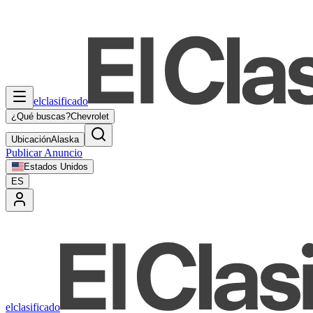
elclasificado
¿Qué buscas?
Chevrolet
Ubicación
Alaska
Publicar Anuncio
Estados Unidos
ES
elclasificado