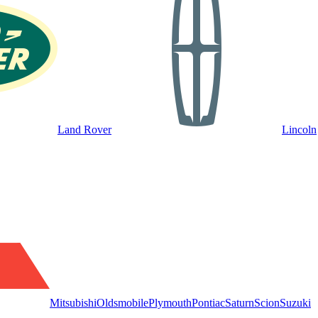
Land Rover
Lincoln
Mitsubishi
Oldsmobile
Plymouth
Pontiac
Saturn
Scion
Suzuki