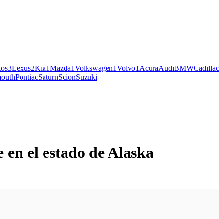
tos
3
Lexus
2
Kia
1
Mazda
1
Volkswagen
1
Volvo
1
Acura
Audi
BMW
Cadillac
mouth
Pontiac
Saturn
Scion
Suzuki
 en el estado de Alaska