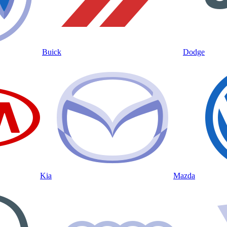
Buick
Dodge
Kia
Mazda