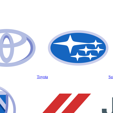
Toyota
Su