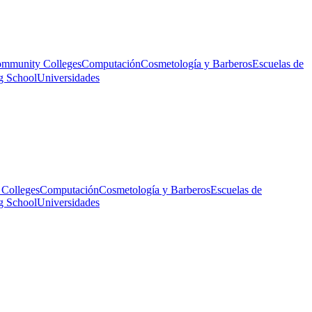
mmunity Colleges
Computación
Cosmetología y Barberos
Escuelas de
g School
Universidades
Colleges
Computación
Cosmetología y Barberos
Escuelas de
g School
Universidades