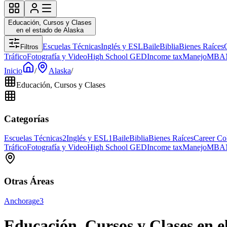
Educación, Cursos y Clases
en el estado de Alaska
Escuelas Técnicas
Inglés y ESL
Baile
Biblia
Bienes Raíces
Filtros
Tráfico
Fotografía y Video
High School GED
Income tax
Manejo
MBA
Inicio
/
Alaska
/
Educación, Cursos y Clases
Categorías
Escuelas Técnicas
2
Inglés y ESL
1
Baile
Biblia
Bienes Raíces
Career Co
Tráfico
Fotografía y Video
High School GED
Income tax
Manejo
MBA
Otras Áreas
Anchorage
3
Educación, Cursos y Clases en e