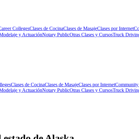
Career Colleges
Clases de Cocina
Clases de Masaje
Clases por Internet
Co
Modelaje y Actuación
Notary Public
Otras Clases y Cursos
Truck Drivin
lleges
Clases de Cocina
Clases de Masaje
Clases por Internet
Community 
Modelaje y Actuación
Notary Public
Otras Clases y Cursos
Truck Drivin
l estado de Alaska