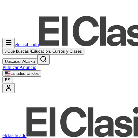
elclasificado
¿Qué buscas?
Educación, Cursos y Clases
Ubicación
Alaska
Publicar Anuncio
Estados Unidos
ES
elclasificado