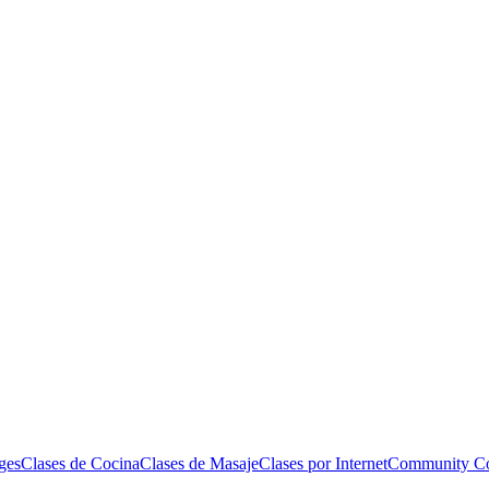
ges
Clases de Cocina
Clases de Masaje
Clases por Internet
Community Co