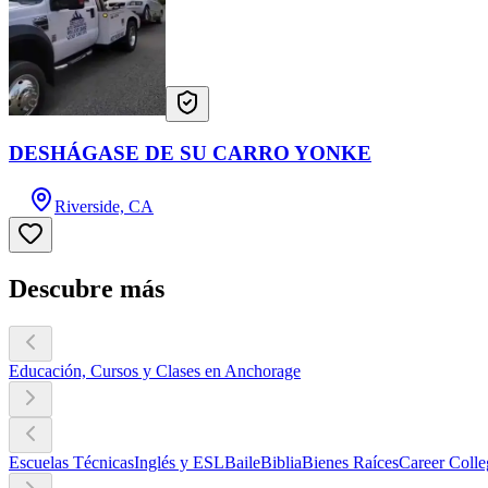
DESHÁGASE DE SU CARRO YONKE
Riverside, CA
Descubre más
Educación, Cursos y Clases en Anchorage
Escuelas Técnicas
Inglés y ESL
Baile
Biblia
Bienes Raíces
Career Colle