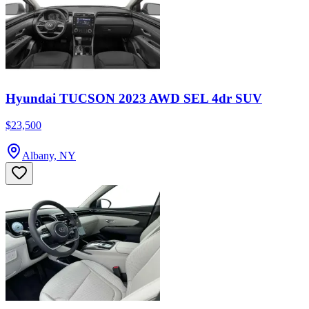
Hyundai TUCSON 2023 AWD SEL 4dr SUV
$23,500
Albany, NY