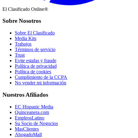
El Clasificado Online®
Sobre Nosotros
Sobre El Clasificado
Media Kits
Trabajos
Términos de servicio
Trust
Evite estafas y fraude
Política de privacidad
Política de cookies
Cumplimiento de la CCPA
No vender mi información
Nuestros Afiliados
EC Hispanic Media
Quinceanera.com
EmpleosLatino
Su Socio de Negocios
MasClientes
AbogadoMall