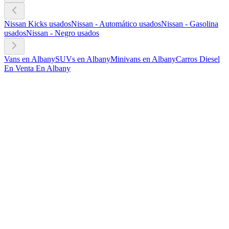
Nissan Kicks usados
Nissan - Automático usados
Nissan - Gasolina
usados
Nissan - Negro usados
Vans en Albany
SUVs en Albany
Minivans en Albany
Carros Diesel
En Venta En Albany