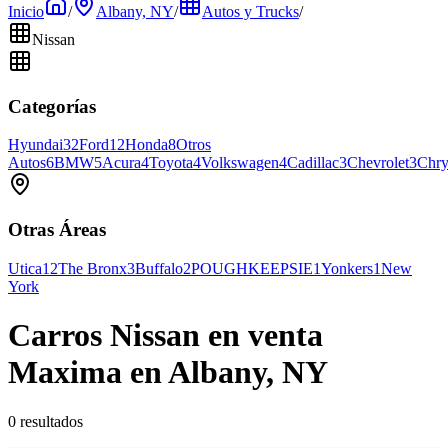
Inicio
/
Albany, NY
/
Autos y Trucks
/
Nissan
Categorías
Hyundai
32
Ford
12
Honda
8
Otros
Autos
6
BMW
5
Acura
4
Toyota
4
Volkswagen
4
Cadillac
3
Chevrolet
3
Chry
Otras Áreas
Utica
12
The Bronx
3
Buffalo
2
POUGHKEEPSIE
1
Yonkers
1
New
York
Carros Nissan en venta
Maxima en Albany, NY
0 resultados