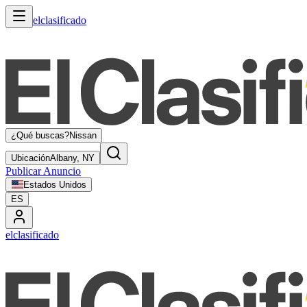
elclasificado
¿Qué buscas?
Nissan
Ubicación
Albany, NY
Publicar Anuncio
Estados Unidos
ES
elclasificado