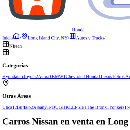
Honda
Inicio
/
Long Island City, NY
/
Autos y Trucks
/
Nissan
Categorías
Hyundai
25
Toyota
2
Acura
1
BMW
1
Chevrolet
1
Honda
1
Lexus
1
Otros A
Otras Áreas
Utica
12
Buffalo
2
Albany
1
POUGHKEEPSIE
1
The Bronx
1
Yonkers
1
N
Carros Nissan en venta en Long