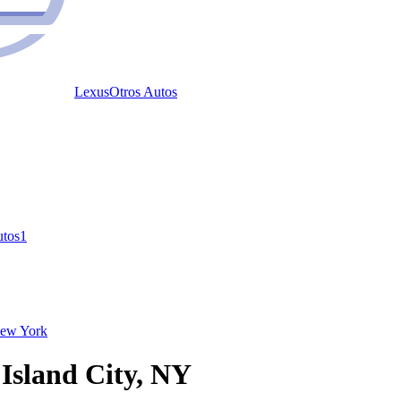
Lexus
Otros Autos
utos
1
ew York
 Island City, NY