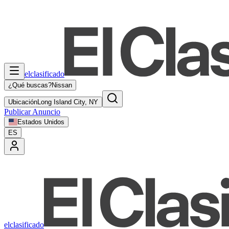
elclasificado
¿Qué buscas?
Nissan
Ubicación
Long Island City, NY
Publicar Anuncio
Estados Unidos
ES
elclasificado