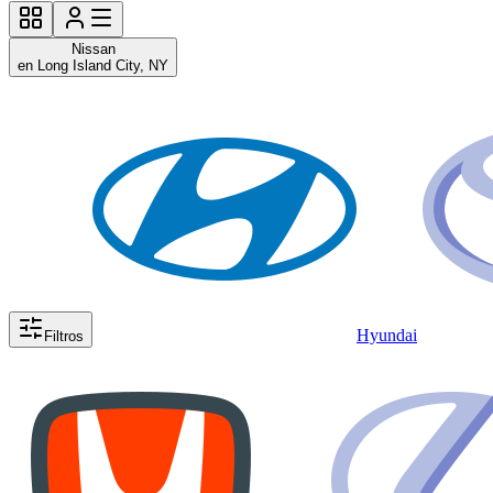
Nissan
en Long Island City, NY
Hyundai
Filtros