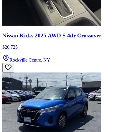
Nissan Kicks 2025 AWD S 4dr Crossover
$20,725
Rockville Centre, NY