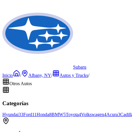
Subaru
Inicio
/
Albany, NY
/
Autos y Trucks
/
Otros Autos
Categorías
Hyundai
33
Ford
11
Honda
8
BMW
5
Toyota
4
Volkswagen
4
Acura
3
Cadill