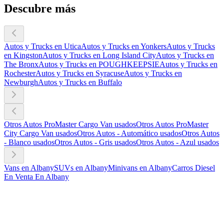
Descubre más
Autos y Trucks en Utica
Autos y Trucks en Yonkers
Autos y Trucks
en Kingston
Autos y Trucks en Long Island City
Autos y Trucks en
The Bronx
Autos y Trucks en POUGHKEEPSIE
Autos y Trucks en
Rochester
Autos y Trucks en Syracuse
Autos y Trucks en
Newburgh
Autos y Trucks en Buffalo
Otros Autos ProMaster Cargo Van usados
Otros Autos ProMaster
City Cargo Van usados
Otros Autos - Automático usados
Otros Autos
- Blanco usados
Otros Autos - Gris usados
Otros Autos - Azul usados
Vans en Albany
SUVs en Albany
Minivans en Albany
Carros Diesel
En Venta En Albany