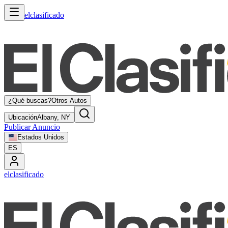
elclasificado
¿Qué buscas?
Otros Autos
Ubicación
Albany, NY
Publicar Anuncio
Estados Unidos
ES
elclasificado