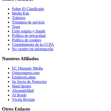
Sobre El Clasificado
Media Kits
Trabajos
Términos de servicio
Trust
Evite estafas y fraude
Política de privacidad
Política de cookies
Cumplimiento de la CCPA
No vender mi información
Nuestros Afiliados
EC Hispanic Media
Quinceanera.com
EmpleosLatino
Su Socio de Negocios
MasClientes
AbogadoMall
Al Borde
Vivela Revista
Otros Enlaces