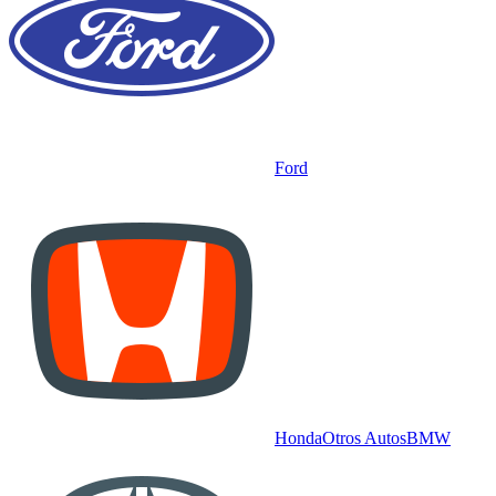
Ford
Honda
Otros Autos
BMW