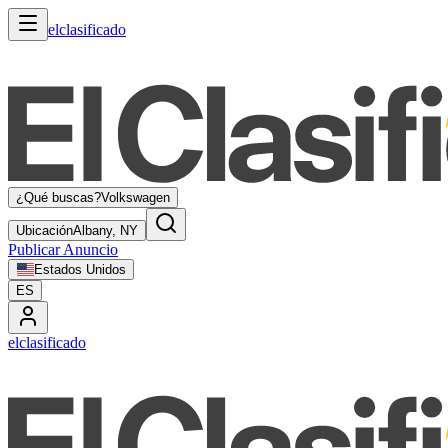
elclasificado
¿Qué buscas?
Volkswagen
Ubicación
Albany, NY
Publicar Anuncio
Estados Unidos
ES
elclasificado