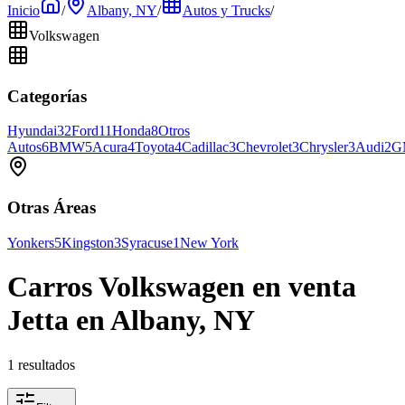
Inicio
/
Albany, NY
/
Autos y Trucks
/
Volkswagen
Categorías
Hyundai
32
Ford
11
Honda
8
Otros
Autos
6
BMW
5
Acura
4
Toyota
4
Cadillac
3
Chevrolet
3
Chrysler
3
Audi
2
G
Otras Áreas
Yonkers
5
Kingston
3
Syracuse
1
New York
Carros Volkswagen en venta
Jetta en Albany, NY
1 resultados