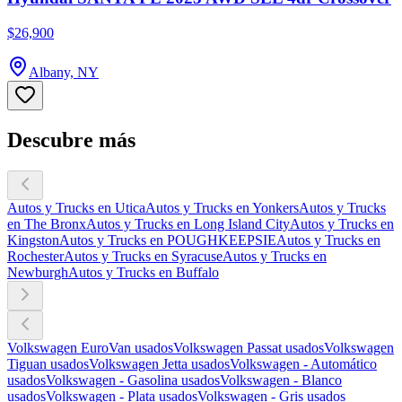
$26,900
Albany, NY
Descubre más
Autos y Trucks en Utica
Autos y Trucks en Yonkers
Autos y Trucks
en The Bronx
Autos y Trucks en Long Island City
Autos y Trucks en
Kingston
Autos y Trucks en POUGHKEEPSIE
Autos y Trucks en
Rochester
Autos y Trucks en Syracuse
Autos y Trucks en
Newburgh
Autos y Trucks en Buffalo
Volkswagen EuroVan usados
Volkswagen Passat usados
Volkswagen
Tiguan usados
Volkswagen Jetta usados
Volkswagen - Automático
usados
Volkswagen - Gasolina usados
Volkswagen - Blanco
usados
Volkswagen - Plata usados
Volkswagen - Gris usados