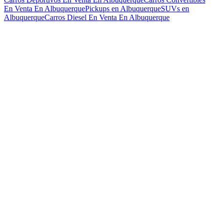
En Venta En Albuquerque
Pickups en Albuquerque
SUVs en
Albuquerque
Carros Diesel En Venta En Albuquerque