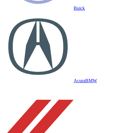
Buick
Acura
BMW