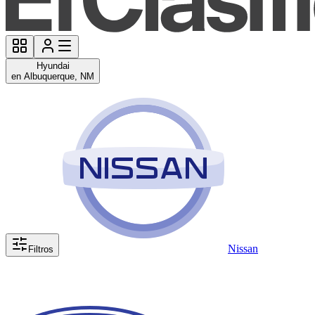
Hyundai
en Albuquerque, NM
Nissan
Filtros