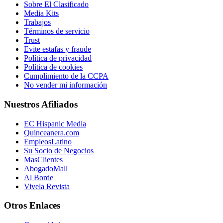
Sobre El Clasificado
Media Kits
Trabajos
Términos de servicio
Trust
Evite estafas y fraude
Política de privacidad
Política de cookies
Cumplimiento de la CCPA
No vender mi información
Nuestros Afiliados
EC Hispanic Media
Quinceanera.com
EmpleosLatino
Su Socio de Negocios
MasClientes
AbogadoMall
Al Borde
Vivela Revista
Otros Enlaces