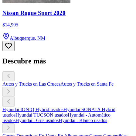
Nissan Rogue Sport 2020
$14,995
Albuquerque, NM
Descubre más
Autos y Trucks en Las Cruces
Autos y Trucks en Santa Fe
Hyundai IONIQ Hybrid usados
Hyundai SONATA Hybrid
usados
Hyundai TUCSON usados
Hyundai - Automático
usados
Hyundai - Gris usados
Hyundai - Blanco usados
Carros Deportivos En Venta En Albuquerque
Carros Convertibles