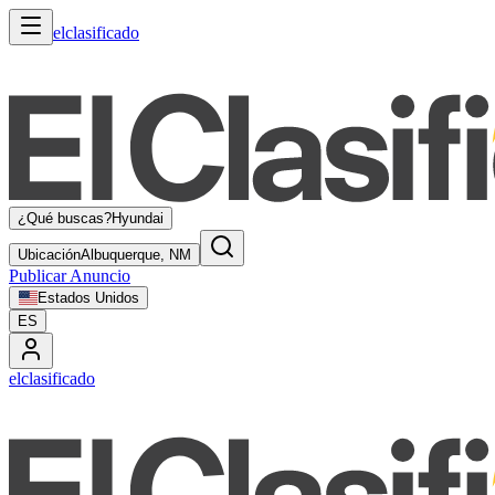
elclasificado
¿Qué buscas?
Hyundai
Ubicación
Albuquerque, NM
Publicar Anuncio
Estados Unidos
ES
elclasificado