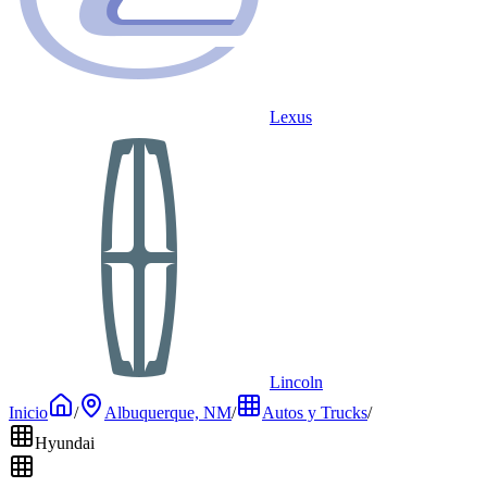
Lexus
Lincoln
Inicio
/
Albuquerque, NM
/
Autos y Trucks
/
Hyundai