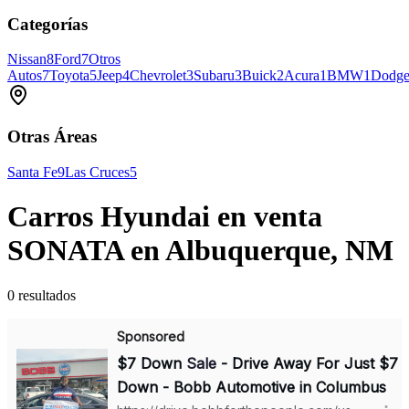
Categorías
Nissan
8
Ford
7
Otros
Autos
7
Toyota
5
Jeep
4
Chevrolet
3
Subaru
3
Buick
2
Acura
1
BMW
1
Dodg
Otras Áreas
Santa Fe
9
Las Cruces
5
Carros Hyundai en venta
SONATA en Albuquerque, NM
0 resultados