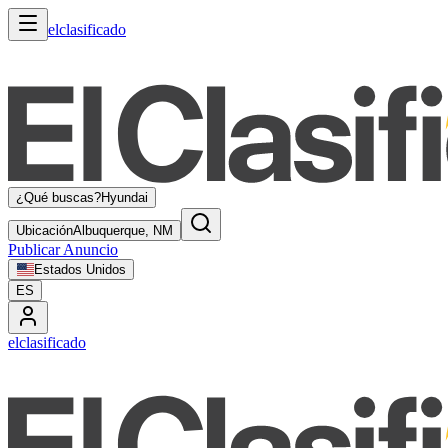
elclasificado
¿Qué buscas?
Hyundai
Ubicación
Albuquerque, NM
Publicar Anuncio
Estados Unidos
ES
elclasificado