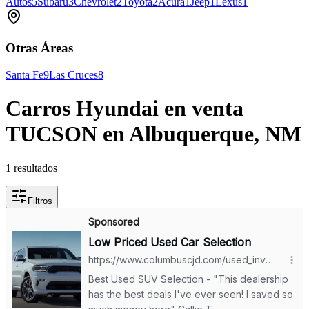
Autos
5
Subaru
3
Chevrolet
2
Toyota
2
Acura
1
Jeep
1
Lexus
1
Otras Áreas
Santa Fe
9
Las Cruces
8
Carros Hyundai en venta
TUCSON en Albuquerque, NM
1 resultados
Filtros