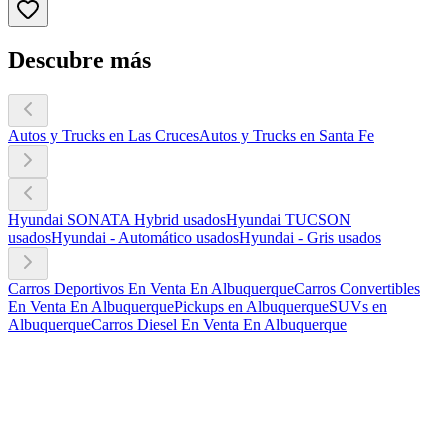
Descubre más
Autos y Trucks en Las Cruces
Autos y Trucks en Santa Fe
Hyundai SONATA Hybrid usados
Hyundai TUCSON
usados
Hyundai - Automático usados
Hyundai - Gris usados
Carros Deportivos En Venta En Albuquerque
Carros Convertibles
En Venta En Albuquerque
Pickups en Albuquerque
SUVs en
Albuquerque
Carros Diesel En Venta En Albuquerque