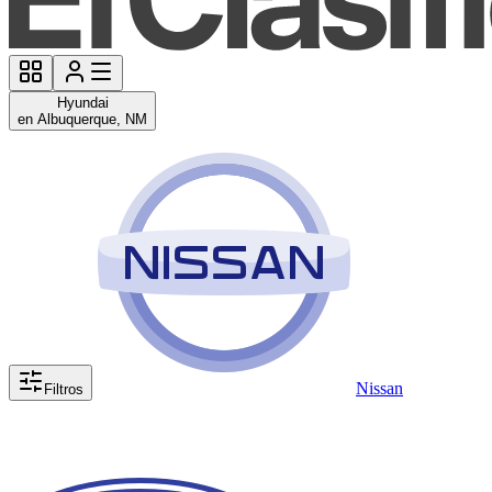
Hyundai
en Albuquerque, NM
Nissan
Filtros