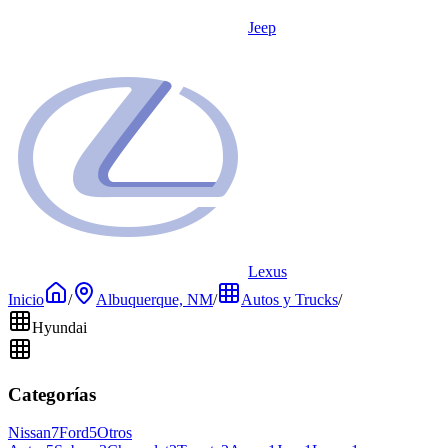
Jeep
Lexus
Inicio
/
Albuquerque, NM
/
Autos y Trucks
/
Hyundai
Categorías
Nissan
7
Ford
5
Otros