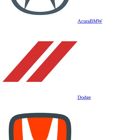
Acura
BMW
Dodge