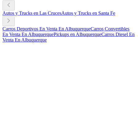
Autos y Trucks en Las Cruces
Autos y Trucks en Santa Fe
Carros Deportivos En Venta En Albuquerque
Carros Convertibles
En Venta En Albuquerque
Pickups en Albuquerque
Carros Diesel En
Venta En Albuquerque