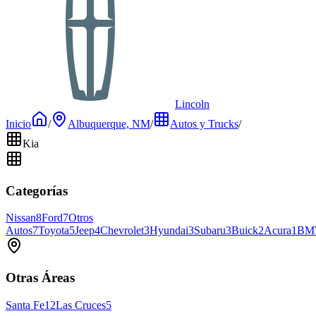
Lincoln
Inicio
/
Albuquerque, NM
/
Autos y Trucks
/
Kia
Categorías
Nissan
8
Ford
7
Otros
Autos
7
Toyota
5
Jeep
4
Chevrolet
3
Hyundai
3
Subaru
3
Buick
2
Acura
1
BM
Otras Áreas
Santa Fe
12
Las Cruces
5