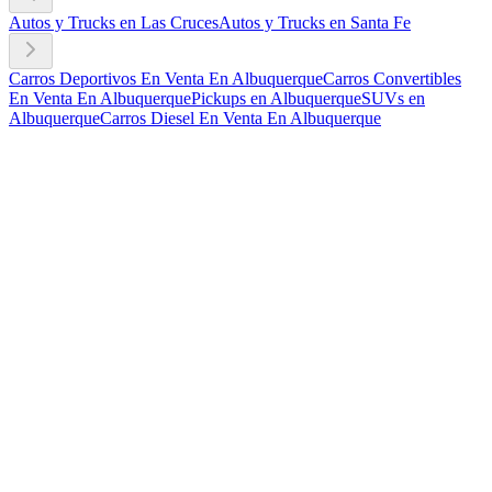
Autos y Trucks en Las Cruces
Autos y Trucks en Santa Fe
Carros Deportivos En Venta En Albuquerque
Carros Convertibles
En Venta En Albuquerque
Pickups en Albuquerque
SUVs en
Albuquerque
Carros Diesel En Venta En Albuquerque