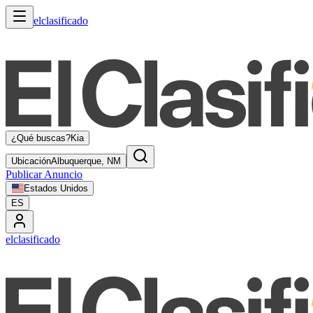
elclasificado
¿Qué buscas?
Kia
Ubicación
Albuquerque, NM
Publicar Anuncio
Estados Unidos
ES
elclasificado