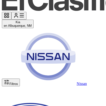
Kia
en Albuquerque, NM
Nissan
Filtros