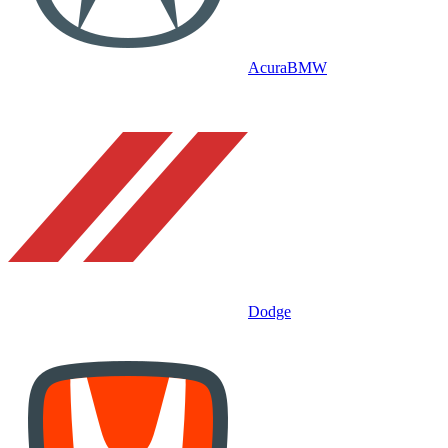
Acura
BMW
Dodge