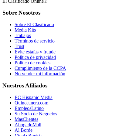
El Clasificado Online®
Sobre Nosotros
Sobre El Clasificado
Media Kits
Trabajos
Términos de servicio
Trust
Evite estafas y fraude
Política de privacidad
Política de cookies
Cumplimiento de la CCPA
No vender mi información
Nuestros Afiliados
EC Hispanic Media
Quinceanera.com
EmpleosLatino
Su Socio de Negocios
MasClientes
AbogadoMall
Al Borde
Vivela Revista