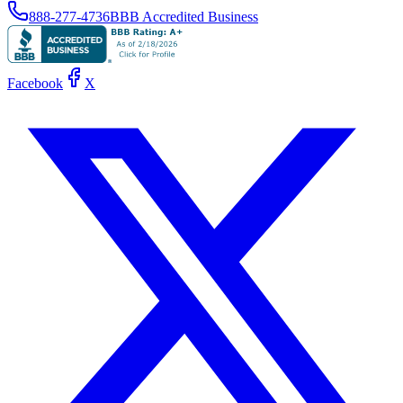
888-277-4736
BBB Accredited Business
Facebook
X