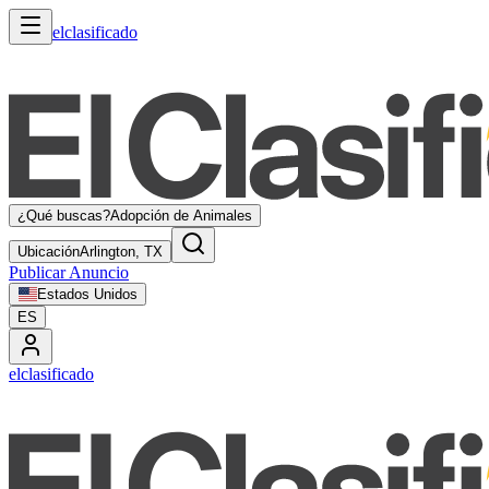
elclasificado
¿Qué buscas?
Adopción de Animales
Ubicación
Arlington, TX
Publicar Anuncio
Estados Unidos
ES
elclasificado