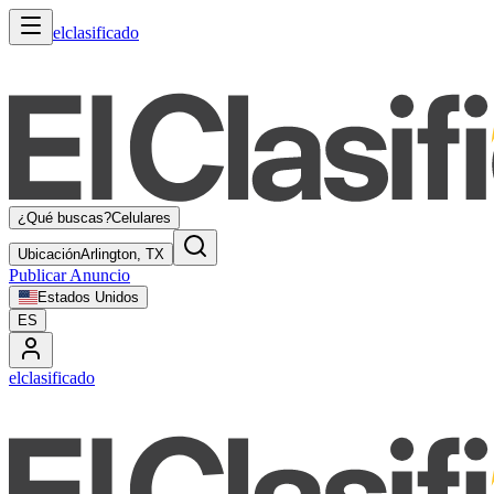
elclasificado
¿Qué buscas?
Celulares
Ubicación
Arlington, TX
Publicar Anuncio
Estados Unidos
ES
elclasificado