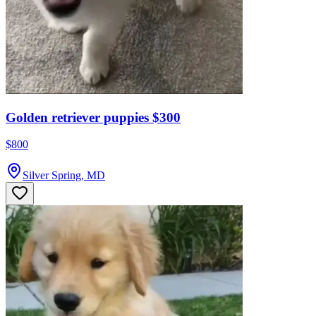
Golden retriever puppies $300
$800
Silver Spring, MD