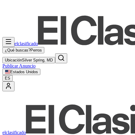
elclasificado
¿Qué buscas?
Perros
Ubicación
Silver Spring, MD
Publicar Anuncio
Estados Unidos
ES
elclasificado