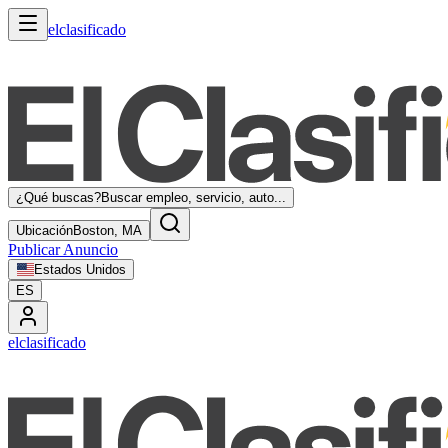
elclasificado
¿Qué buscas?
Buscar empleo, servicio, auto...
Ubicación
Boston, MA
Publicar Anuncio
Estados Unidos
ES
elclasificado