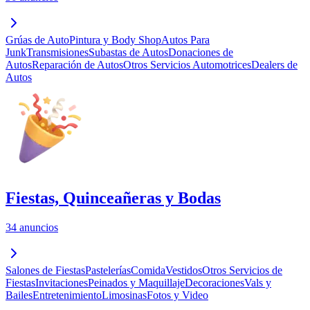
Grúas de Auto
Pintura y Body Shop
Autos Para
Junk
Transmisiones
Subastas de Autos
Donaciones de
Autos
Reparación de Autos
Otros Servicios Automotrices
Dealers de
Autos
Fiestas, Quinceañeras y Bodas
34 anuncios
Salones de Fiestas
Pastelerías
Comida
Vestidos
Otros Servicios de
Fiestas
Invitaciones
Peinados y Maquillaje
Decoraciones
Vals y
Bailes
Entretenimiento
Limosinas
Fotos y Video