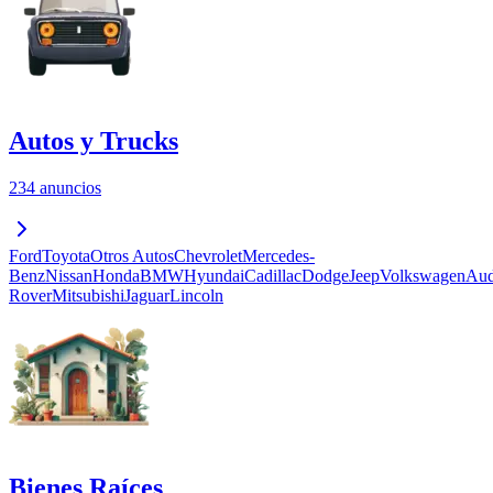
Autos y Trucks
234 anuncios
Ford
Toyota
Otros Autos
Chevrolet
Mercedes-
Benz
Nissan
Honda
BMW
Hyundai
Cadillac
Dodge
Jeep
Volkswagen
Aud
Rover
Mitsubishi
Jaguar
Lincoln
Bienes Raíces