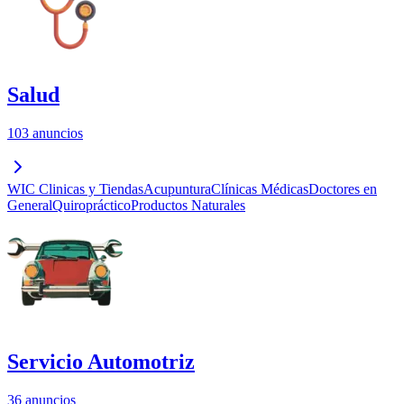
Salud
103 anuncios
WIC Clinicas y Tiendas
Acupuntura
Clínicas Médicas
Doctores en
General
Quiropráctico
Productos Naturales
Servicio Automotriz
36 anuncios