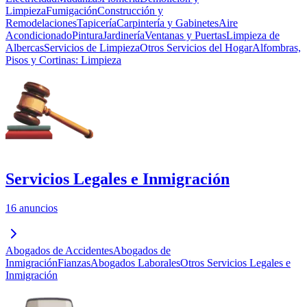
Limpieza
Fumigación
Construcción y
Remodelaciones
Tapicería
Carpintería y Gabinetes
Aire
Acondicionado
Pintura
Jardinería
Ventanas y Puertas
Limpieza de
Albercas
Servicios de Limpieza
Otros Servicios del Hogar
Alfombras,
Pisos y Cortinas: Limpieza
Servicios Legales e Inmigración
16 anuncios
Abogados de Accidentes
Abogados de
Inmigración
Fianzas
Abogados Laborales
Otros Servicios Legales e
Inmigración