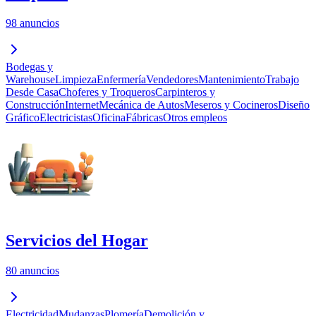
98 anuncios
Bodegas y
Warehouse
Limpieza
Enfermería
Vendedores
Mantenimiento
Trabajo
Desde Casa
Choferes y Troqueros
Carpinteros y
Construcción
Internet
Mecánica de Autos
Meseros y Cocineros
Diseño
Gráfico
Electricistas
Oficina
Fábricas
Otros empleos
Servicios del Hogar
80 anuncios
Electricidad
Mudanzas
Plomería
Demolición y