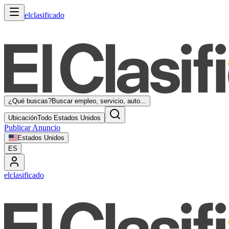
elclasificado
¿Qué buscas?
Buscar empleo, servicio, auto...
Ubicación
Todo Estados Unidos
Publicar Anuncio
Estados Unidos
ES
elclasificado