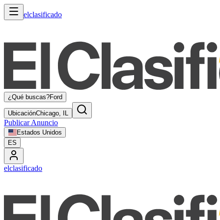
elclasificado
¿Qué buscas?
Ford
Ubicación
Chicago, IL
Publicar Anuncio
Estados Unidos
ES
elclasificado