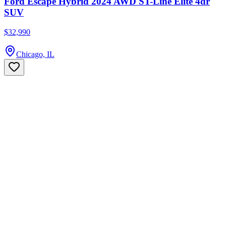
Ford Escape Hybrid 2024 AWD ST-Line Elite 4dr
SUV
$32,990
Chicago, IL