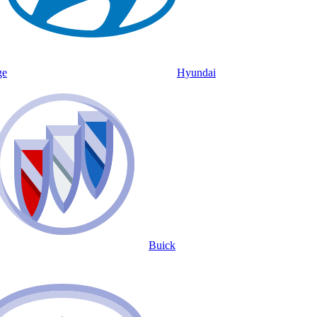
ge
Hyundai
Buick