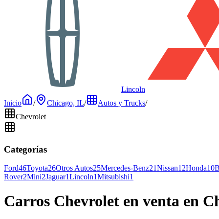
Lincoln
Inicio
/
Chicago, IL
/
Autos y Trucks
/
Chevrolet
Categorías
Ford
46
Toyota
26
Otros Autos
25
Mercedes-Benz
21
Nissan
12
Honda
10
Rover
2
Mini
2
Jaguar
1
Lincoln
1
Mitsubishi
1
Carros Chevrolet en venta en C