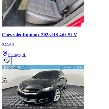
Chevrolet Equinox 2023 RS 4dr SUV
$22,931
Chicago, IL