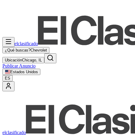
elclasificado
¿Qué buscas?
Chevrolet
Ubicación
Chicago, IL
Publicar Anuncio
Estados Unidos
ES
elclasificado