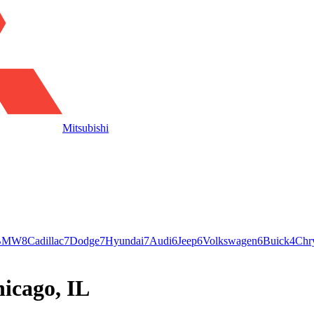
Mitsubishi
BMW
8
Cadillac
7
Dodge
7
Hyundai
7
Audi
6
Jeep
6
Volkswagen
6
Buick
4
Chry
hicago, IL