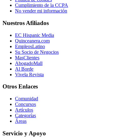
Cumplimiento de la CCPA
No vender mi información
Nuestros Afiliados
EC Hispanic Media
Quinceanera.com
EmpleosLatino
Su Socio de Negocios
MasClientes
AbogadoMall
Al Borde
Vivela Revista
Otros Enlaces
Comunidad
Concursos
Artículos
Categorías
Áreas
Servicio y Apoyo