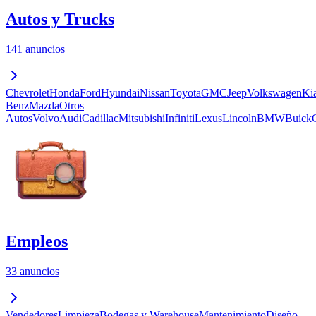
Autos y Trucks
141 anuncios
Chevrolet
Honda
Ford
Hyundai
Nissan
Toyota
GMC
Jeep
Volkswagen
Ki
Benz
Mazda
Otros
Autos
Volvo
Audi
Cadillac
Mitsubishi
Infiniti
Lexus
Lincoln
BMW
Buick
Empleos
33 anuncios
Vendedores
Limpieza
Bodegas y Warehouse
Mantenimiento
Diseño