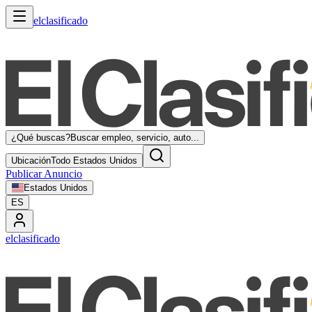
elclasificado
¿Qué buscas?
Buscar empleo, servicio, auto...
Ubicación
Todo Estados Unidos
Publicar Anuncio
Estados Unidos
ES
elclasificado