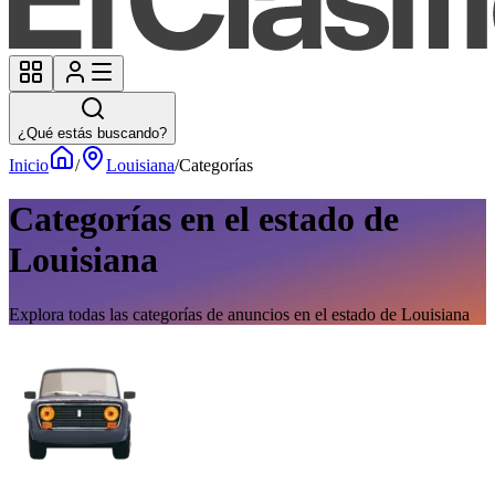
¿Qué estás buscando?
Inicio
/
Louisiana
/
Categorías
Categorías en el estado de
Louisiana
Explora todas las categorías de anuncios en el estado de Louisiana