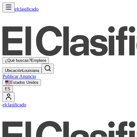
elclasificado
¿Qué buscas?
Empleos
Ubicación
Louisiana
Publicar Anuncio
Estados Unidos
ES
elclasificado