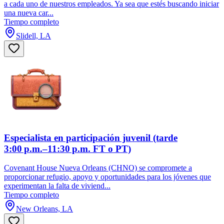
a cada uno de nuestros empleados. Ya sea que estés buscando iniciar
una nueva car...
Tiempo completo
Slidell, LA
Especialista en participación juvenil (tarde
3:00 p.m.–11:30 p.m. FT o PT)
Covenant House Nueva Orleans (CHNO) se compromete a
proporcionar refugio, apoyo y oportunidades para los jóvenes que
experimentan la falta de viviend...
Tiempo completo
New Orleans, LA