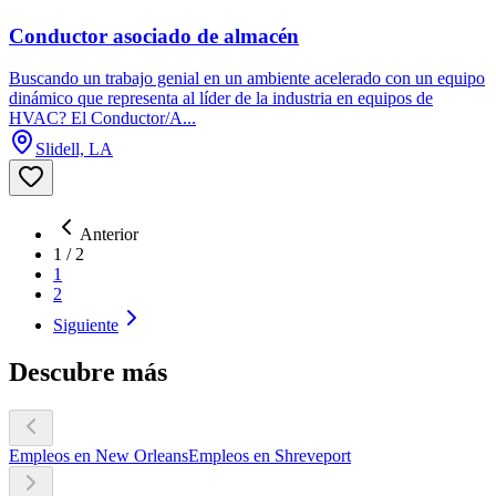
Conductor asociado de almacén
Buscando un trabajo genial en un ambiente acelerado con un equipo
dinámico que representa al líder de la industria en equipos de
HVAC? El Conductor/A...
Slidell, LA
Anterior
1
/
2
1
2
Siguiente
Descubre más
Empleos en New Orleans
Empleos en Shreveport