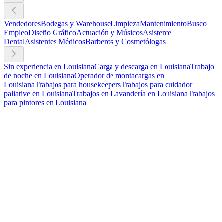
Vendedores
Bodegas y Warehouse
Limpieza
Mantenimiento
Busco
Empleo
Diseño Gráfico
Actuación y Músicos
Asistente
Dental
Asistentes Médicos
Barberos y Cosmetólogas
Sin experiencia en Louisiana
Carga y descarga en Louisiana
Trabajo
de noche en Louisiana
Operador de montacargas en
Louisiana
Trabajos para housekeepers
Trabajos para cuidador
paliative en Louisiana
Trabajos en Lavandería en Louisiana
Trabajos
para pintores en Louisiana