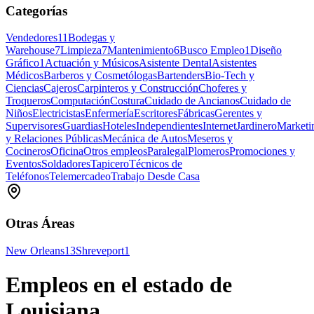
Categorías
Vendedores
11
Bodegas y
Warehouse
7
Limpieza
7
Mantenimiento
6
Busco Empleo
1
Diseño
Gráfico
1
Actuación y Músicos
Asistente Dental
Asistentes
Médicos
Barberos y Cosmetólogas
Bartenders
Bio-Tech y
Ciencias
Cajeros
Carpinteros y Construcción
Choferes y
Troqueros
Computación
Costura
Cuidado de Ancianos
Cuidado de
Niños
Electricistas
Enfermería
Escritores
Fábricas
Gerentes y
Supervisores
Guardias
Hoteles
Independientes
Internet
Jardinero
Marketi
y Relaciones Públicas
Mecánica de Autos
Meseros y
Cocineros
Oficina
Otros empleos
Paralegal
Plomeros
Promociones y
Eventos
Soldadores
Tapicero
Técnicos de
Teléfonos
Telemercadeo
Trabajo Desde Casa
Otras Áreas
New Orleans
13
Shreveport
1
Empleos en el estado de
Louisiana