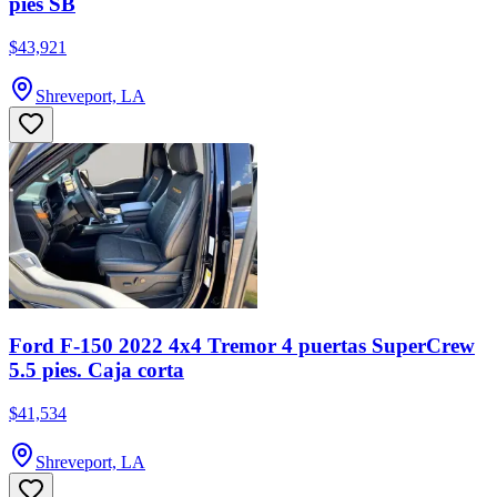
pies SB
$43,921
Shreveport, LA
Ford F-150 2022 4x4 Tremor 4 puertas SuperCrew
5.5 pies. Caja corta
$41,534
Shreveport, LA