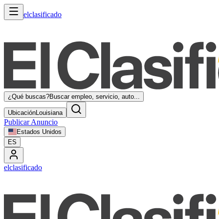
elclasificado
¿Qué buscas?
Buscar empleo, servicio, auto...
Ubicación
Louisiana
Publicar Anuncio
Estados Unidos
ES
elclasificado