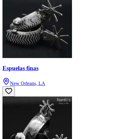
Espuelas finas
New Orleans, LA