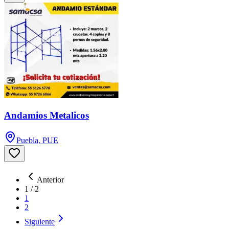
Andamios Metalicos
Puebla, PUE
Anterior
1
/
2
1
2
Siguiente