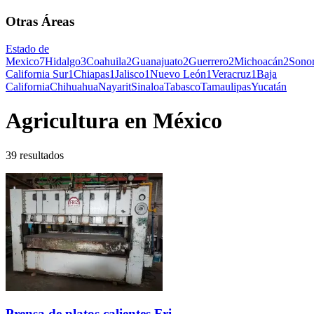
Otras Áreas
Estado de
Mexico
7
Hidalgo
3
Coahuila
2
Guanajuato
2
Guerrero
2
Michoacán
2
Sono
California Sur
1
Chiapas
1
Jalisco
1
Nuevo León
1
Veracruz
1
Baja
California
Chihuahua
Nayarit
Sinaloa
Tabasco
Tamaulipas
Yucatán
Agricultura en México
39 resultados
Prensa de platos calientes Fri