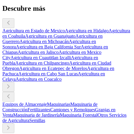
Descubre más
Agricultura en Estado de Mexico
Agricultura en Hidalgo
Agricultura
en Coahuila
Agricultura en Guanajuato
Agricultura en
Guerrero
Agricultura en Michoacán
Agricultura en
Sonora
Agricultura en Baja California Sur
Agricultura en
Chiapas
Agricultura en Jalisco
Agricultura en Mexico
City
Agricultura en Cuautitlan Izcalli
Agricultura en
Puebla
Agricultura en Chilpancingo
Agricultura en Ciudad
Obregon
Agricultura en Ecatepec de Morelos
Agricultura en
Pachuca
Agricultura en Cabo San Lucas
Agricultura en
Celaya
Agricultura en Coacalco
Equipos de Almacenaje
Maquinarias
Maquinaria de
Construcción
Fertilizantes
Camiones y Remolques
Granjas en
Venta
Maquinaria de Jardinería
Maquinaria Forestal
Otros Servicios
de Agricultura
Semillas