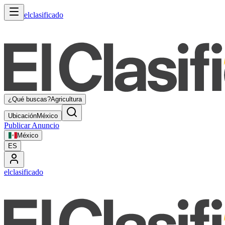
elclasificado
¿Qué buscas?
Agricultura
Ubicación
México
Publicar Anuncio
México
ES
elclasificado