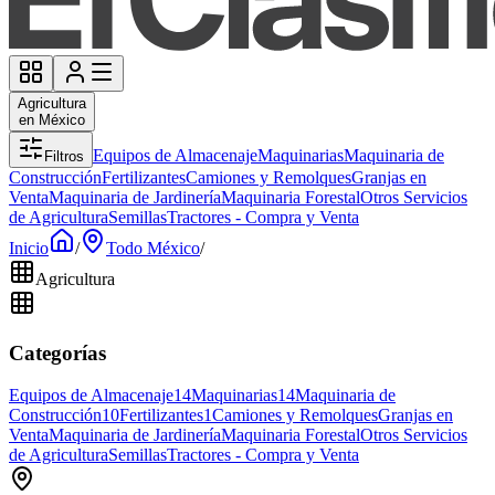
Agricultura
en México
Equipos de Almacenaje
Maquinarias
Maquinaria de
Filtros
Construcción
Fertilizantes
Camiones y Remolques
Granjas en
Venta
Maquinaria de Jardinería
Maquinaria Forestal
Otros Servicios
de Agricultura
Semillas
Tractores - Compra y Venta
Inicio
/
Todo México
/
Agricultura
Categorías
Equipos de Almacenaje
14
Maquinarias
14
Maquinaria de
Construcción
10
Fertilizantes
1
Camiones y Remolques
Granjas en
Venta
Maquinaria de Jardinería
Maquinaria Forestal
Otros Servicios
de Agricultura
Semillas
Tractores - Compra y Venta