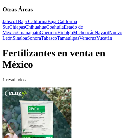
Otras Áreas
Jalisco
1
Baja California
Baja California
Sur
Chiapas
Chihuahua
Coahuila
Estado de
Mexico
Guanajuato
Guerrero
Hidalgo
Michoacán
Nayarit
Nuevo
León
Sinaloa
Sonora
Tabasco
Tamaulipas
Veracruz
Yucatán
Fertilizantes en venta en
México
1 resultados