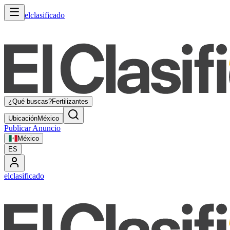
elclasificado
¿Qué buscas?
Fertilizantes
Ubicación
México
Publicar Anuncio
México
ES
elclasificado