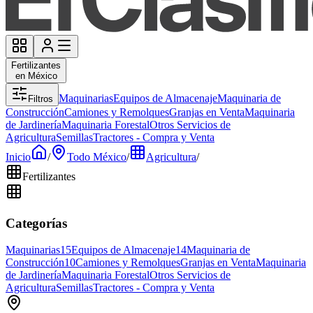
Fertilizantes
en México
Maquinarias
Equipos de Almacenaje
Maquinaria de
Filtros
Construcción
Camiones y Remolques
Granjas en Venta
Maquinaria
de Jardinería
Maquinaria Forestal
Otros Servicios de
Agricultura
Semillas
Tractores - Compra y Venta
Inicio
/
Todo México
/
Agricultura
/
Fertilizantes
Categorías
Maquinarias
15
Equipos de Almacenaje
14
Maquinaria de
Construcción
10
Camiones y Remolques
Granjas en Venta
Maquinaria
de Jardinería
Maquinaria Forestal
Otros Servicios de
Agricultura
Semillas
Tractores - Compra y Venta