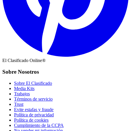
El Clasificado Online®
Sobre Nosotros
Sobre El Clasificado
Media Kits
Trabajos
Términos de servicio
Trust
Evite estafas y fraude
Política de privacidad
Política de cookies
Cumplimiento de la CCPA
No vender mi información