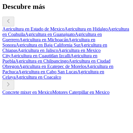
Descubre más
Agricultura en Estado de Mexico
Agricultura en Hidalgo
Agricultura
en Coahuila
Agricultura en Guanajuato
Agricultura en
Guerrero
Agricultura en Michoacán
Agricultura en
Sonora
Agricultura en Baja California Sur
Agricultura en
Chiapas
Agricultura en Jalisco
Agricultura en Mexico
City
Agricultura en Cuautitlan Izcalli
Agricultura en
Puebla
Agricultura en Chilpancingo
Agricultura en Ciudad
Obregon
Agricultura en Ecatepec de Morelos
Agricultura en
Pachuca
Agricultura en Cabo San Lucas
Agricultura en
Celaya
Agricultura en Coacalco
Concrete mixer en Mexico
Motores Caterpillar en Mexico