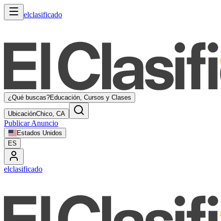
elclasificado
¿Qué buscas?
Educación, Cursos y Clases
Ubicación
Chico, CA
Publicar Anuncio
Estados Unidos
ES
elclasificado