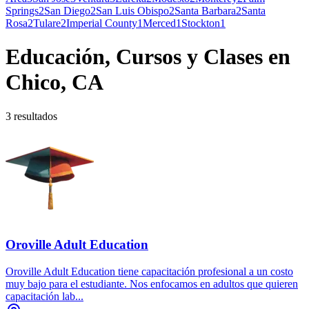
Springs
2
San Diego
2
San Luis Obispo
2
Santa Barbara
2
Santa
Rosa
2
Tulare
2
Imperial County
1
Merced
1
Stockton
1
Educación, Cursos y Clases en
Chico, CA
3 resultados
Oroville Adult Education
Oroville Adult Education tiene capacitación profesional a un costo
muy bajo para el estudiante. Nos enfocamos en adultos que quieren
capacitación lab...