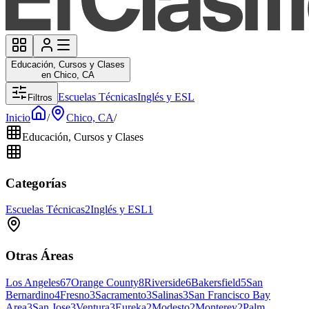
Educación, Cursos y Clases
en Chico, CA
Escuelas Técnicas
Inglés y ESL
Filtros
Inicio
/
Chico, CA
/
Educación, Cursos y Clases
Categorías
Escuelas Técnicas
2
Inglés y ESL
1
Otras Áreas
Los Angeles
67
Orange County
8
Riverside
6
Bakersfield
5
San
Bernardino
4
Fresno
3
Sacramento
3
Salinas
3
San Francisco Bay
Area
3
San Jose
3
Ventura
3
Eureka
2
Modesto
2
Monterey
2
Palm