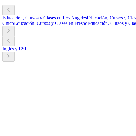
Educación, Cursos y Clases en Los Angeles
Educación, Cursos y Clas
Chico
Educación, Cursos y Clases en Fresno
Educación, Cursos y Cla
Inglés y ESL