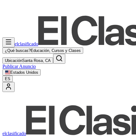
elclasificado
¿Qué buscas?
Educación, Cursos y Clases
Ubicación
Santa Rosa, CA
Publicar Anuncio
Estados Unidos
ES
elclasificado