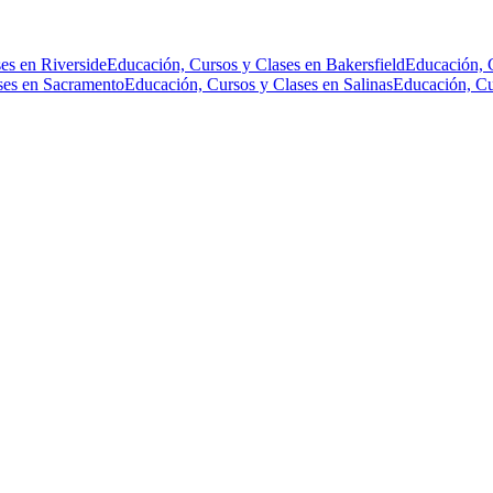
es en Riverside
Educación, Cursos y Clases en Bakersfield
Educación, 
ses en Sacramento
Educación, Cursos y Clases en Salinas
Educación, Cu