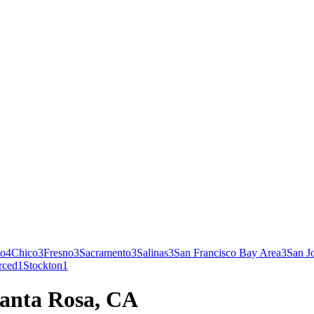
no
4
Chico
3
Fresno
3
Sacramento
3
Salinas
3
San Francisco Bay Area
3
San J
rced
1
Stockton
1
Santa Rosa, CA