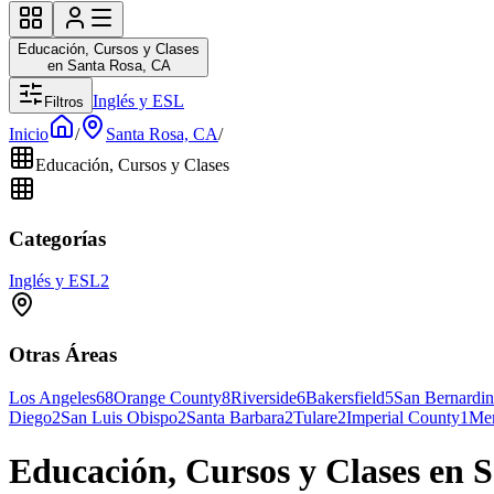
Educación, Cursos y Clases
en Santa Rosa, CA
Inglés y ESL
Filtros
Inicio
/
Santa Rosa, CA
/
Educación, Cursos y Clases
Categorías
Inglés y ESL
2
Otras Áreas
Los Angeles
68
Orange County
8
Riverside
6
Bakersfield
5
San Bernardi
Diego
2
San Luis Obispo
2
Santa Barbara
2
Tulare
2
Imperial County
1
Me
Educación, Cursos y Clases en 