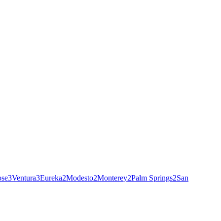
ose
3
Ventura
3
Eureka
2
Modesto
2
Monterey
2
Palm Springs
2
San