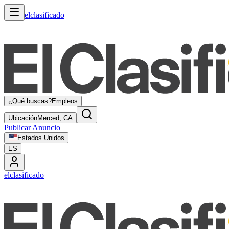
elclasificado
¿Qué buscas?
Empleos
Ubicación
Merced, CA
Publicar Anuncio
Estados Unidos
ES
elclasificado