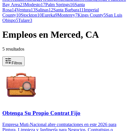
Bay Area
23
Modesto
17
Palm Springs
16
Santa
Rosa
14
Ventura
13
Salinas
12
Santa Barbara
11
Imperial
County
10
Stockton
10
Eureka
9
Monterey
7
Kings County
5
San Luis
Obispo
5
Tulare
3
Empleos en Merced, CA
5 resultados
Filtros
Obtenga Su Propio Contrat Fijo
Empresa Muti-Nacional abre contrataciones en este 2026 para
Pintura, Limpieza y Jardinería para Negocios, Contratistas o