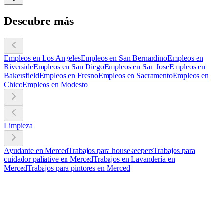
Descubre más
Empleos en Los Angeles
Empleos en San Bernardino
Empleos en
Riverside
Empleos en San Diego
Empleos en San Jose
Empleos en
Bakersfield
Empleos en Fresno
Empleos en Sacramento
Empleos en
Chico
Empleos en Modesto
Limpieza
Ayudante en Merced
Trabajos para housekeepers
Trabajos para
cuidador paliative en Merced
Trabajos en Lavandería en
Merced
Trabajos para pintores en Merced