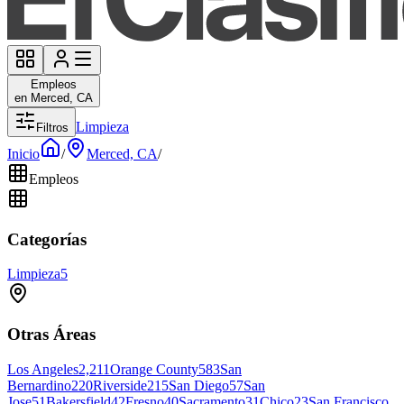
Empleos
en Merced, CA
Limpieza
Filtros
Inicio
/
Merced, CA
/
Empleos
Categorías
Limpieza
5
Otras Áreas
Los Angeles
2,211
Orange County
583
San
Bernardino
220
Riverside
215
San Diego
57
San
Jose
51
Bakersfield
42
Fresno
40
Sacramento
31
Chico
23
San Francisco