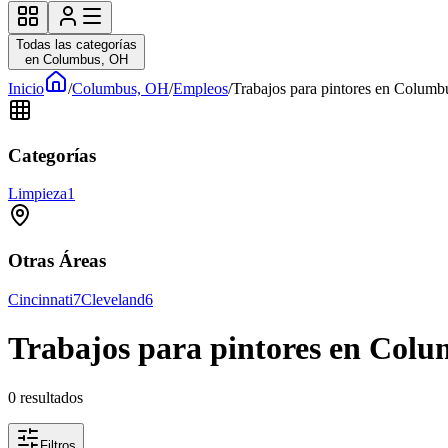
Todas las categorías
en Columbus, OH
Inicio
/
Columbus, OH
/
Empleos
/
Trabajos para pintores en Colum
Categorías
Limpieza
1
Otras Áreas
Cincinnati
7
Cleveland
6
Trabajos para pintores en Col
0
resultados
Filtros