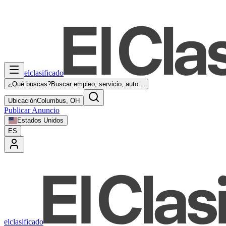
elclasificado
¿Qué buscas?
Buscar empleo, servicio, auto...
Ubicación
Columbus, OH
Publicar Anuncio
Estados Unidos
ES
elclasificado