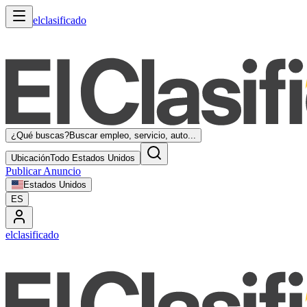
elclasificado
¿Qué buscas?
Buscar empleo, servicio, auto...
Ubicación
Todo Estados Unidos
Publicar Anuncio
Estados Unidos
ES
elclasificado