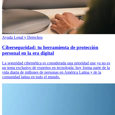
Ayuda Legal y Derechos
Ciberseguridad: tu herramienta de protección
personal en la era digital
La seguridad cibernética es considerada una prioridad que ya no es
un tema exclusivo de expertos en tecnología: hoy forma parte de la
vida diaria de millones de personas en América Latina y de la
comunidad latina en todo el mundo.