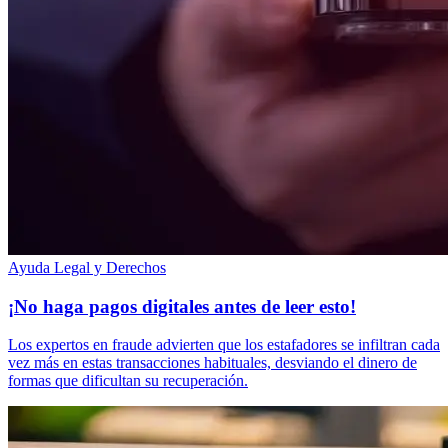
Ayuda Legal y Derechos
¡No haga pagos digitales antes de leer esto!
Los expertos en fraude advierten que los estafadores se infiltran cada
vez más en estas transacciones habituales, desviando el dinero de
formas que dificultan su recuperación.