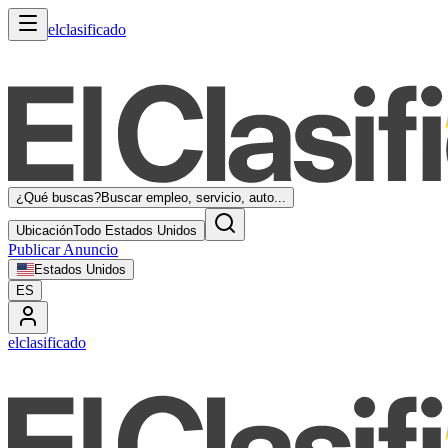
elclasificado
¿Qué buscas?
Buscar empleo, servicio, auto...
Ubicación
Todo Estados Unidos
Publicar Anuncio
Estados Unidos
ES
elclasificado