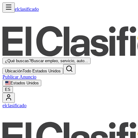
elclasificado
¿Qué buscas?
Buscar empleo, servicio, auto...
Ubicación
Todo Estados Unidos
Publicar Anuncio
Estados Unidos
ES
elclasificado