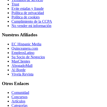
Trust
Evite estafas y fraude
Política de privacidad
Política de cookies
Cumplimiento de la CCPA
No vender mi información
Nuestros Afiliados
EC Hispanic Media
Quinceanera.com
EmpleosLatino
Su Socio de Negocios
MasClientes
AbogadoMall
Al Borde
Vivela Revista
Otros Enlaces
Comunidad
Concursos
Artículos
Categorías