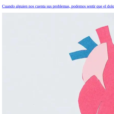
Cuando alguien nos cuenta sus problemas, podemos sentir que el dolo