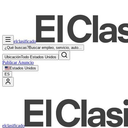
elclasificado
¿Qué buscas?
Buscar empleo, servicio, auto...
Ubicación
Todo Estados Unidos
Publicar Anuncio
Estados Unidos
ES
elclasificado