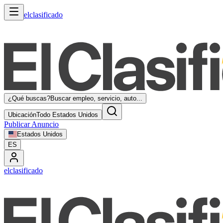
elclasificado
¿Qué buscas?
Buscar empleo, servicio, auto...
Ubicación
Todo Estados Unidos
Publicar Anuncio
Estados Unidos
ES
elclasificado