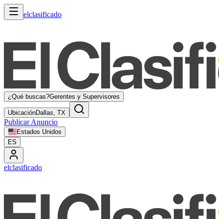
elclasificado
¿Qué buscas?
Gerentes y Supervisores
Ubicación
Dallas, TX
Publicar Anuncio
Estados Unidos
ES
elclasificado