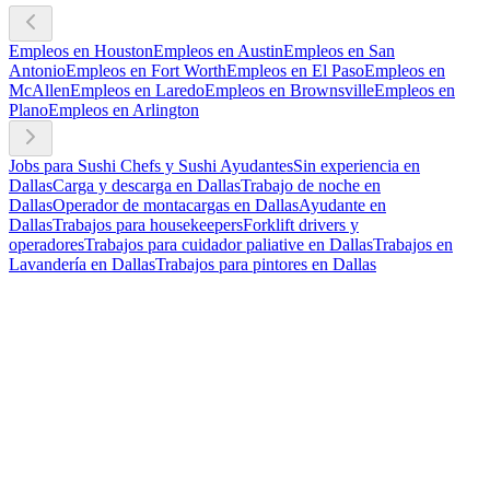
Empleos en Houston
Empleos en Austin
Empleos en San
Antonio
Empleos en Fort Worth
Empleos en El Paso
Empleos en
McAllen
Empleos en Laredo
Empleos en Brownsville
Empleos en
Plano
Empleos en Arlington
Jobs para Sushi Chefs y Sushi Ayudantes
Sin experiencia en
Dallas
Carga y descarga en Dallas
Trabajo de noche en
Dallas
Operador de montacargas en Dallas
Ayudante en
Dallas
Trabajos para housekeepers
Forklift drivers y
operadores
Trabajos para cuidador paliative en Dallas
Trabajos en
Lavandería en Dallas
Trabajos para pintores en Dallas