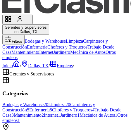
Gerentes y Supervisores
en Dallas, TX
Bodegas y Warehouse
Limpieza
Carpinteros y
Filtros
Construcción
Enfermería
Choferes y Troqueros
Trabajo Desde
Casa
Mantenimiento
Internet
Jardinero
Mecánica de Autos
Otros
empleos
Inicio
/
Dallas, TX
/
Empleos
/
Gerentes y Supervisores
Categorías
Bodegas y Warehouse
20
Limpieza
20
Carpinteros y
Construcción
5
Enfermería
5
Choferes y Troqueros
4
Trabajo Desde
Casa
3
Mantenimiento
2
Internet
1
Jardinero
1
Mecánica de Autos
1
Otros
empleos
1