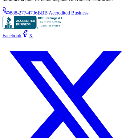
888-277-4736
BBB Accredited Business
Facebook
X