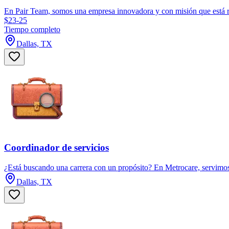
En Pair Team, somos una empresa innovadora y con misión que está r
$23-25
Tiempo completo
Dallas, TX
Coordinador de servicios
¿Está buscando una carrera con un propósito? En Metrocare, servimos 
Dallas, TX