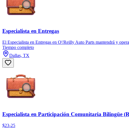
Especialista en Entregas
El Especialista en Entregas en O\'Reilly Auto Parts mantendrá y operará
Tiempo completo
Dallas, TX
Especialista en Participación Comunitaria Bilingüe 
$23-25