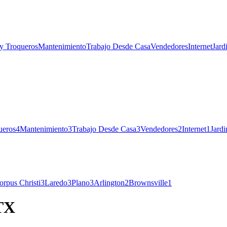
y Troqueros
Mantenimiento
Trabajo Desde Casa
Vendedores
Internet
Jard
ueros
4
Mantenimiento
3
Trabajo Desde Casa
3
Vendedores
2
Internet
1
Jardi
orpus Christi
3
Laredo
3
Plano
3
Arlington
2
Brownsville
1
 TX