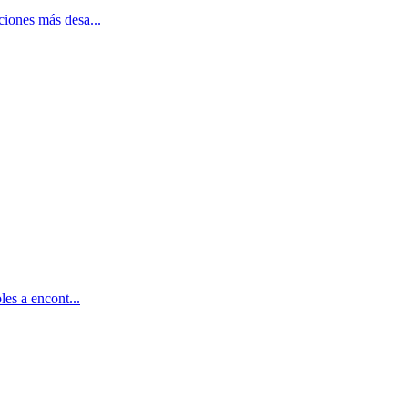
iones más desa...
es a encont...