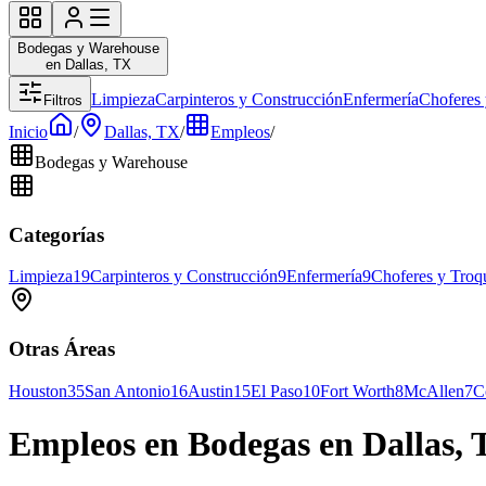
Bodegas y Warehouse
en Dallas, TX
Limpieza
Carpinteros y Construcción
Enfermería
Choferes 
Filtros
Inicio
/
Dallas, TX
/
Empleos
/
Bodegas y Warehouse
Categorías
Limpieza
19
Carpinteros y Construcción
9
Enfermería
9
Choferes y Troq
Otras Áreas
Houston
35
San Antonio
16
Austin
15
El Paso
10
Fort Worth
8
McAllen
7
C
Empleos en Bodegas en Dallas,