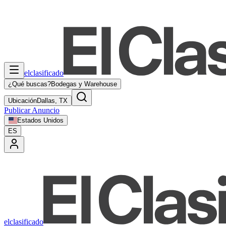
elclasificado
¿Qué buscas?
Bodegas y Warehouse
Ubicación
Dallas, TX
Publicar Anuncio
Estados Unidos
ES
elclasificado