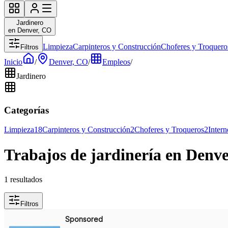
Jardinero
en Denver, CO
Limpieza
Carpinteros y Construcción
Choferes y Troquero
Filtros
Inicio
/
Denver, CO
/
Empleos
/
Jardinero
Categorías
Limpieza
18
Carpinteros y Construcción
2
Choferes y Troqueros
2
Intern
Trabajos de jardinería en Denv
1 resultados
Filtros