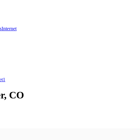
s
Internet
et
1
er, CO