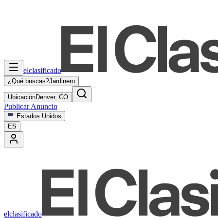
elclasificado
¿Qué buscas?
Jardinero
Ubicación
Denver, CO
Publicar Anuncio
Estados Unidos
ES
elclasificado