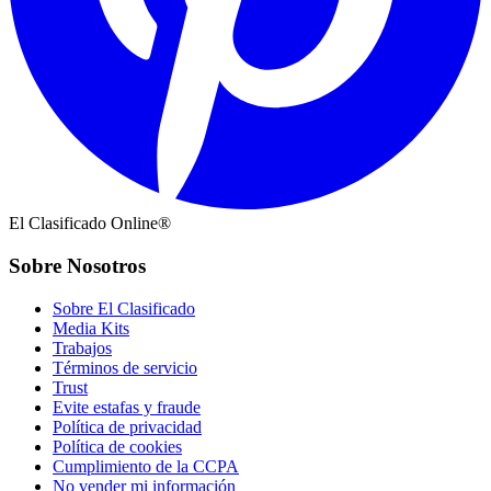
El Clasificado Online®
Sobre Nosotros
Sobre El Clasificado
Media Kits
Trabajos
Términos de servicio
Trust
Evite estafas y fraude
Política de privacidad
Política de cookies
Cumplimiento de la CCPA
No vender mi información