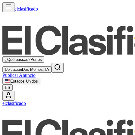
elclasificado
¿Qué buscas?
Perros
Ubicación
Des Moines, IA
Publicar Anuncio
Estados Unidos
ES
elclasificado